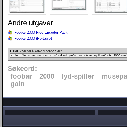
Andre utgaver:
Foobar 2000 Free Encoder Pack
Foobar 2000 (Portable)
HTML-kode for å koble til denne siden:
Søkeord:
foobar
2000
lyd-spiller
musepa
gain