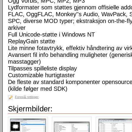
Ogg Vorbis, MPC, MP2, MP3
Lydformater som støttes gjennom offisielle a
FLAC, OggFLAC, Monkey''s Audio, WavPack,
SPC, diverse MOD typer; ekstraksjon on-the-fl
arkiver
Full Unicode-støtte i Windows NT
ReplayGain støtte
Lite minne fotavtrykk, effektiv håndtering av virke
Avansert fil info behandling muligheter (generisk
masstagger)
Tilpasses spilleliste display
Customizable hurtigtaster
De fleste av standard komponenter opensourc
(kilde følger med SDK)
Foreslå rettinger
Skjermbilder: