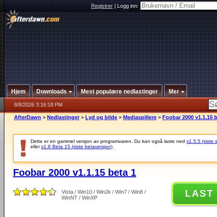
Registrer
|
Logg inn:
Hjem
Downloads
Mest populære nedlastinger
Mer
8/8/2026 3:16:18 PM
AfterDawn
>
Nedlastinger
>
Lyd og bilde
>
Mediaspillere
>
Foobar 2000 v1.1.15 b
Dette er en gammel versjon av programvaren. Du kan også laste ned
v1.5.5 (siste 
eller
v1.6 Beta 15 (siste betaversjon)
.
Foobar 2000 v1.1.15 beta 1
LAST
Vista / Win10 / Win2k / Win7 / Win8 /
WinNT / WinXP