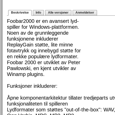
Beskrivelse
Info
Alle versjoner
Anmeldelser
Foobar2000 er en avansert lyd-
spiller for Windows-plattformen.
Noen av de grunnleggende
funksjonene inkluderer
ReplayGain støtte, lite minne
fotavtrykk og innebygd støtte for
en rekke populære lydformater.
Foobar 2000 er utviklet av Peter
Pawlowski, en kjent utvikler av
Winamp plugins.
Funksjoner inkluderer:
Åpne komponentarkitektur tillater tredjeparts ut
funksjonaliteten til spilleren
Lydformater som støttes "out-of-the-box": WA