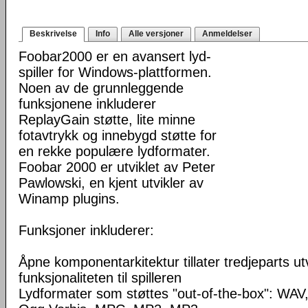
Beskrivelse
Info
Alle versjoner
Anmeldelser
Foobar2000 er en avansert lyd-
spiller for Windows-plattformen.
Noen av de grunnleggende
funksjonene inkluderer
ReplayGain støtte, lite minne
fotavtrykk og innebygd støtte for
en rekke populære lydformater.
Foobar 2000 er utviklet av Peter
Pawlowski, en kjent utvikler av
Winamp plugins.
Funksjoner inkluderer:
Åpne komponentarkitektur tillater tredjeparts ut
funksjonaliteten til spilleren
Lydformater som støttes "out-of-the-box": WA