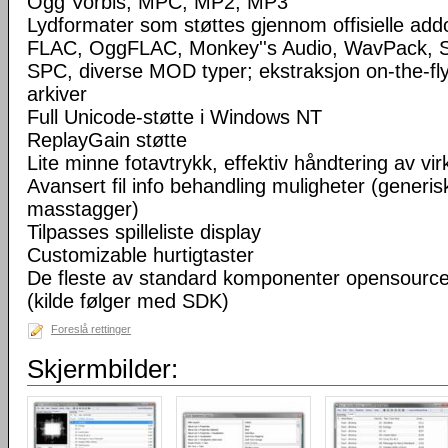
Ogg Vorbis, MPC, MP2, MP3
Lydformater som støttes gjennom offisielle a
FLAC, OggFLAC, Monkey''s Audio, WavPack,
SPC, diverse MOD typer; ekstraksjon on-the-fl
arkiver
Full Unicode-støtte i Windows NT
ReplayGain støtte
Lite minne fotavtrykk, effektiv håndtering av virke
Avansert fil info behandling muligheter (generisk
masstagger)
Tilpasses spilleliste display
Customizable hurtigtaster
De fleste av standard komponenter opensourc
(kilde følger med SDK)
Foreslå rettinger
Skjermbilder: