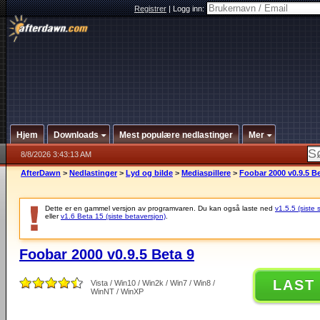
Registrer
|
Logg inn:
Hjem
Downloads
Mest populære nedlastinger
Mer
8/8/2026 3:43:13 AM
AfterDawn
>
Nedlastinger
>
Lyd og bilde
>
Mediaspillere
>
Foobar 2000 v0.9.5 Be
Dette er en gammel versjon av programvaren. Du kan også laste ned
v1.5.5 (siste 
eller
v1.6 Beta 15 (siste betaversjon)
.
Foobar 2000 v0.9.5 Beta 9
LAST
Vista / Win10 / Win2k / Win7 / Win8 /
WinNT / WinXP