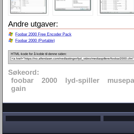
Andre utgaver:
Foobar 2000 Free Encoder Pack
Foobar 2000 (Portable)
HTML-kode for å koble til denne siden:
Søkeord:
foobar
2000
lyd-spiller
musepa
gain