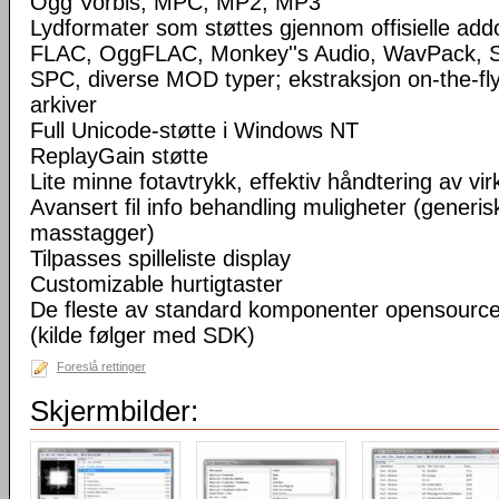
Ogg Vorbis, MPC, MP2, MP3
Lydformater som støttes gjennom offisielle a
FLAC, OggFLAC, Monkey''s Audio, WavPack,
SPC, diverse MOD typer; ekstraksjon on-the-fl
arkiver
Full Unicode-støtte i Windows NT
ReplayGain støtte
Lite minne fotavtrykk, effektiv håndtering av virke
Avansert fil info behandling muligheter (generisk
masstagger)
Tilpasses spilleliste display
Customizable hurtigtaster
De fleste av standard komponenter opensourc
(kilde følger med SDK)
Foreslå rettinger
Skjermbilder: