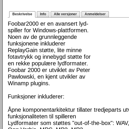
Beskrivelse
Info
Alle versjoner
Anmeldelser
Foobar2000 er en avansert lyd-
spiller for Windows-plattformen.
Noen av de grunnleggende
funksjonene inkluderer
ReplayGain støtte, lite minne
fotavtrykk og innebygd støtte for
en rekke populære lydformater.
Foobar 2000 er utviklet av Peter
Pawlowski, en kjent utvikler av
Winamp plugins.
Funksjoner inkluderer:
Åpne komponentarkitektur tillater tredjeparts ut
funksjonaliteten til spilleren
Lydformater som støttes "out-of-the-box": WA