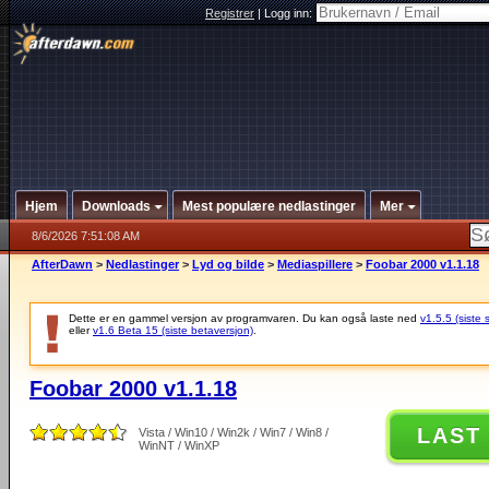
Registrer
|
Logg inn:
Hjem
Downloads
Mest populære nedlastinger
Mer
8/6/2026 7:51:08 AM
AfterDawn
>
Nedlastinger
>
Lyd og bilde
>
Mediaspillere
>
Foobar 2000 v1.1.18
Dette er en gammel versjon av programvaren. Du kan også laste ned
v1.5.5 (siste 
eller
v1.6 Beta 15 (siste betaversjon)
.
Foobar 2000 v1.1.18
LAST
Vista / Win10 / Win2k / Win7 / Win8 /
WinNT / WinXP