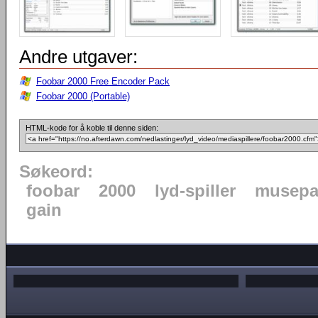
Andre utgaver:
Foobar 2000 Free Encoder Pack
Foobar 2000 (Portable)
HTML-kode for å koble til denne siden:
Søkeord:
foobar
2000
lyd-spiller
musepa
gain