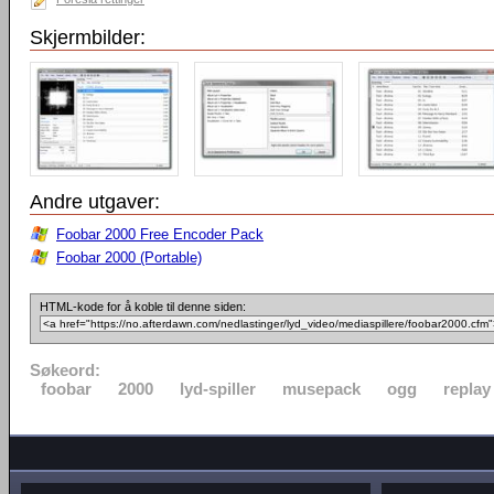
Skjermbilder:
Andre utgaver:
Foobar 2000 Free Encoder Pack
Foobar 2000 (Portable)
HTML-kode for å koble til denne siden:
Søkeord:
foobar
2000
lyd-spiller
musepack
ogg
replay