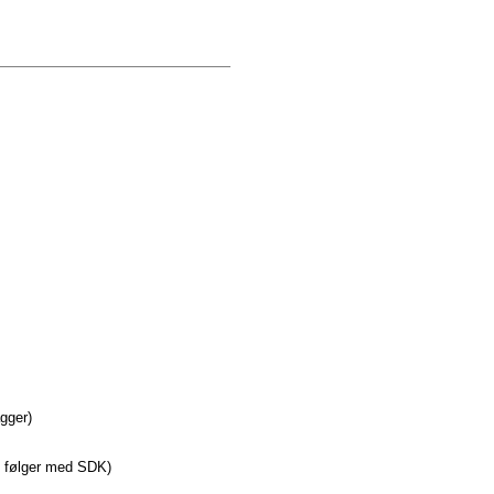
agger)
e følger med SDK)