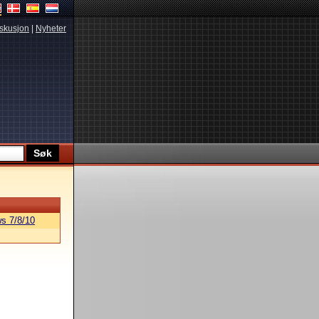
skusjon
|
Nyheter
s 7/8/10