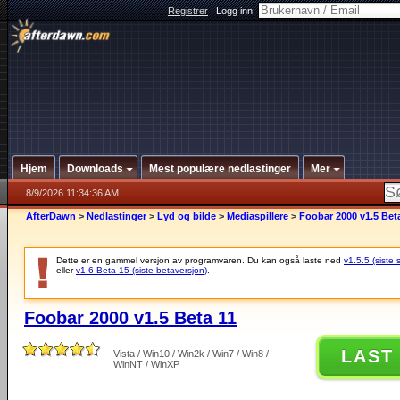
Registrer
|
Logg inn:
Hjem
Downloads
Mest populære nedlastinger
Mer
8/9/2026 11:34:36 AM
AfterDawn
>
Nedlastinger
>
Lyd og bilde
>
Mediaspillere
>
Foobar 2000 v1.5 Bet
Dette er en gammel versjon av programvaren. Du kan også laste ned
v1.5.5 (siste 
eller
v1.6 Beta 15 (siste betaversjon)
.
Foobar 2000 v1.5 Beta 11
LAST
Vista / Win10 / Win2k / Win7 / Win8 /
WinNT / WinXP