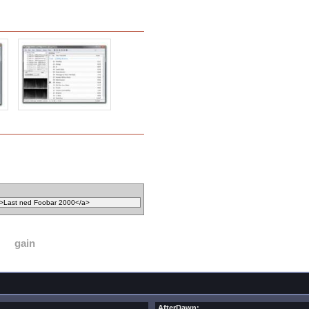
gain
AfterDawn: