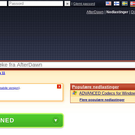
|
Glemt passord
AfterDawn
|
Nedlastinger
|
Di
a 11
Populære nedlastinger
X
stabile versjon)
.
ADVANCED Codecs for Window
Flere populære nedlastinger
 NED