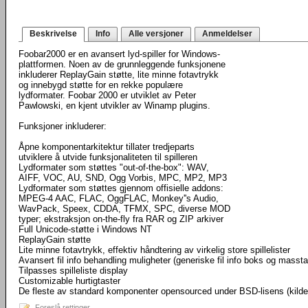
Beskrivelse
Info
Alle versjoner
Anmeldelser
Foobar2000 er en avansert lyd-spiller for Windows-
plattformen. Noen av de grunnleggende funksjonene
inkluderer ReplayGain støtte, lite minne fotavtrykk
og innebygd støtte for en rekke populære
lydformater. Foobar 2000 er utviklet av Peter
Pawlowski, en kjent utvikler av Winamp plugins.
Funksjoner inkluderer:
Åpne komponentarkitektur tillater tredjeparts
utviklere å utvide funksjonaliteten til spilleren
Lydformater som støttes "out-of-the-box": WAV,
AIFF, VOC, AU, SND, Ogg Vorbis, MPC, MP2, MP3
Lydformater som støttes gjennom offisielle addons:
MPEG-4 AAC, FLAC, OggFLAC, Monkey''s Audio,
WavPack, Speex, CDDA, TFMX, SPC, diverse MOD
typer; ekstraksjon on-the-fly fra RAR og ZIP arkiver
Full Unicode-støtte i Windows NT
ReplayGain støtte
Lite minne fotavtrykk, effektiv håndtering av virkelig store spillelister
Avansert fil info behandling muligheter (generiske fil info boks og masst
Tilpasses spilleliste display
Customizable hurtigtaster
De fleste av standard komponenter opensourced under BSD-lisens (kild
Foreslå rettinger