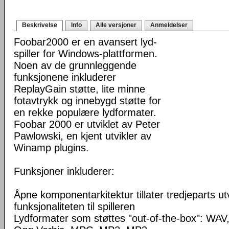
Beskrivelse
Info
Alle versjoner
Anmeldelser
Foobar2000 er en avansert lyd-
spiller for Windows-plattformen.
Noen av de grunnleggende
funksjonene inkluderer
ReplayGain støtte, lite minne
fotavtrykk og innebygd støtte for
en rekke populære lydformater.
Foobar 2000 er utviklet av Peter
Pawlowski, en kjent utvikler av
Winamp plugins.
Funksjoner inkluderer:
Åpne komponentarkitektur tillater tredjeparts ut
funksjonaliteten til spilleren
Lydformater som støttes "out-of-the-box": WA