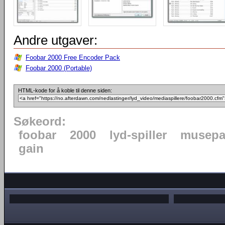
Andre utgaver:
Foobar 2000 Free Encoder Pack
Foobar 2000 (Portable)
HTML-kode for å koble til denne siden:
Søkeord:
foobar
2000
lyd-spiller
musepa
gain