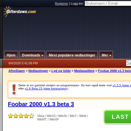
Registrer
|
Logg inn:
Hjem
Downloads
Mest populære nedlastinger
Mer
8/6/2026 5:41:08 PM
AfterDawn
>
Nedlastinger
>
Lyd og bilde
>
Mediaspillere
>
Foobar 2000 v1.3 bet
Dette er en gammel versjon av programvaren. Du kan også laste ned
v1.5.5 (siste 
eller
v1.6 Beta 15 (siste betaversjon)
.
Foobar 2000 v1.3 beta 3
LAST
Vista / Win10 / Win2k / Win7 / Win8 /
WinNT / WinXP