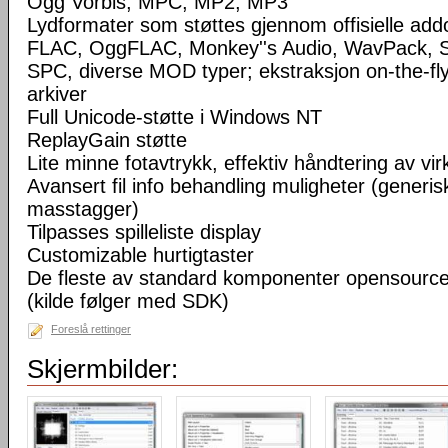
Ogg Vorbis, MPC, MP2, MP3
Lydformater som støttes gjennom offisielle a
FLAC, OggFLAC, Monkey''s Audio, WavPack,
SPC, diverse MOD typer; ekstraksjon on-the-fl
arkiver
Full Unicode-støtte i Windows NT
ReplayGain støtte
Lite minne fotavtrykk, effektiv håndtering av virke
Avansert fil info behandling muligheter (generisk
masstagger)
Tilpasses spilleliste display
Customizable hurtigtaster
De fleste av standard komponenter opensourc
(kilde følger med SDK)
Foreslå rettinger
Skjermbilder: