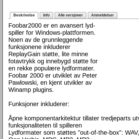
Beskrivelse
Info
Alle versjoner
Anmeldelser
Foobar2000 er en avansert lyd-
spiller for Windows-plattformen.
Noen av de grunnleggende
funksjonene inkluderer
ReplayGain støtte, lite minne
fotavtrykk og innebygd støtte for
en rekke populære lydformater.
Foobar 2000 er utviklet av Peter
Pawlowski, en kjent utvikler av
Winamp plugins.
Funksjoner inkluderer:
Åpne komponentarkitektur tillater tredjeparts ut
funksjonaliteten til spilleren
Lydformater som støttes "out-of-the-box": WA