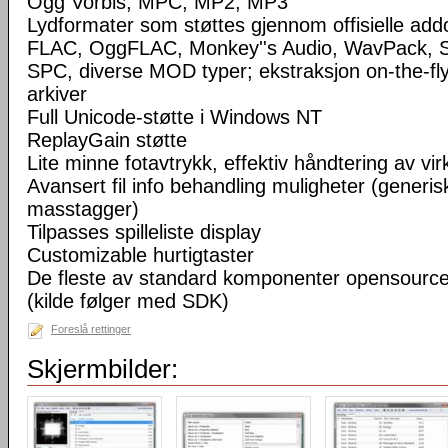
Ogg Vorbis, MPC, MP2, MP3
Lydformater som støttes gjennom offisielle a
FLAC, OggFLAC, Monkey''s Audio, WavPack,
SPC, diverse MOD typer; ekstraksjon on-the-fl
arkiver
Full Unicode-støtte i Windows NT
ReplayGain støtte
Lite minne fotavtrykk, effektiv håndtering av virke
Avansert fil info behandling muligheter (generisk
masstagger)
Tilpasses spilleliste display
Customizable hurtigtaster
De fleste av standard komponenter opensourc
(kilde følger med SDK)
Foreslå rettinger
Skjermbilder: