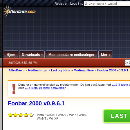
Registrer
|
Logg inn:
Hjem
Downloads
Mest populære nedlastinger
Mer
8/8/2026 5:51:36 PM
AfterDawn
>
Nedlastinger
>
Lyd og bilde
>
Mediaspillere
>
Foobar 2000 v0.9.6.1
Dette er en gammel versjon av programvaren. Du kan også laste ned
v1.5.5 (siste 
eller
v1.6 Beta 15 (siste betaversjon)
.
Foobar 2000 v0.9.6.1
LAST
Vista / Win10 / Win2k / Win7 / Win8 /
WinNT / WinXP