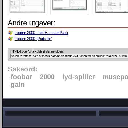
Andre utgaver:
Foobar 2000 Free Encoder Pack
Foobar 2000 (Portable)
HTML-kode for å koble til denne siden:
Søkeord:
foobar
2000
lyd-spiller
musepa
gain