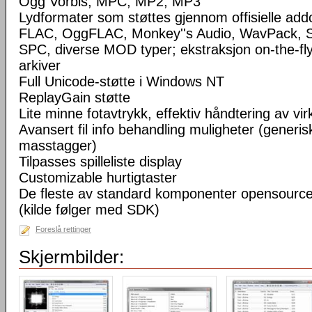
Ogg Vorbis, MPC, MP2, MP3
Lydformater som støttes gjennom offisielle a
FLAC, OggFLAC, Monkey''s Audio, WavPack,
SPC, diverse MOD typer; ekstraksjon on-the-fl
arkiver
Full Unicode-støtte i Windows NT
ReplayGain støtte
Lite minne fotavtrykk, effektiv håndtering av virke
Avansert fil info behandling muligheter (generisk
masstagger)
Tilpasses spilleliste display
Customizable hurtigtaster
De fleste av standard komponenter opensourc
(kilde følger med SDK)
Foreslå rettinger
Skjermbilder: