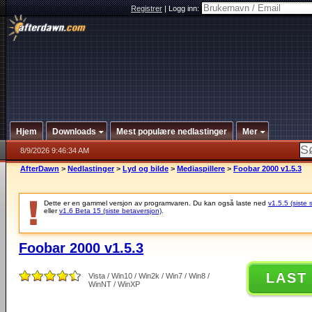
Registrer
|
Logg inn:
Hjem
Downloads
Mest populære nedlastinger
Mer
8/9/2026 9:46:34 AM
AfterDawn
>
Nedlastinger
>
Lyd og bilde
>
Mediaspillere
>
Foobar 2000 v1.5.3
Dette er en gammel versjon av programvaren. Du kan også laste ned
v1.5.5 (siste 
eller
v1.6 Beta 15 (siste betaversjon)
.
Foobar 2000 v1.5.3
LAST
Vista / Win10 / Win2k / Win7 / Win8 /
WinNT / WinXP