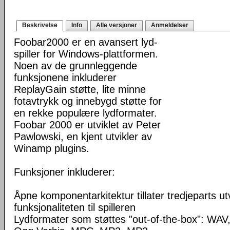
Beskrivelse
Info
Alle versjoner
Anmeldelser
Foobar2000 er en avansert lyd-
spiller for Windows-plattformen.
Noen av de grunnleggende
funksjonene inkluderer
ReplayGain støtte, lite minne
fotavtrykk og innebygd støtte for
en rekke populære lydformater.
Foobar 2000 er utviklet av Peter
Pawlowski, en kjent utvikler av
Winamp plugins.
Funksjoner inkluderer:
Åpne komponentarkitektur tillater tredjeparts ut
funksjonaliteten til spilleren
Lydformater som støttes "out-of-the-box": WA