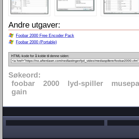
Andre utgaver:
Foobar 2000 Free Encoder Pack
Foobar 2000 (Portable)
HTML-kode for å koble til denne siden:
Søkeord:
foobar
2000
lyd-spiller
musepa
gain