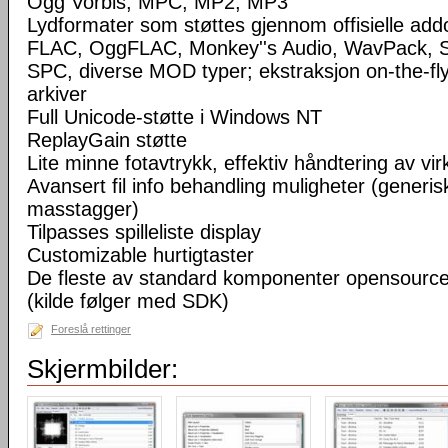
Ogg Vorbis, MPC, MP2, MP3
Lydformater som støttes gjennom offisielle a
FLAC, OggFLAC, Monkey''s Audio, WavPack,
SPC, diverse MOD typer; ekstraksjon on-the-fl
arkiver
Full Unicode-støtte i Windows NT
ReplayGain støtte
Lite minne fotavtrykk, effektiv håndtering av virke
Avansert fil info behandling muligheter (generisk
masstagger)
Tilpasses spilleliste display
Customizable hurtigtaster
De fleste av standard komponenter opensourc
(kilde følger med SDK)
Foreslå rettinger
Skjermbilder: