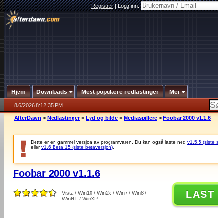
Registrer
|
Logg inn:
Hjem
Downloads
Mest populære nedlastinger
Mer
8/6/2026 8:12:35 PM
AfterDawn
>
Nedlastinger
>
Lyd og bilde
>
Mediaspillere
>
Foobar 2000 v1.1.6
Dette er en gammel versjon av programvaren. Du kan også laste ned
v1.5.5 (siste 
eller
v1.6 Beta 15 (siste betaversjon)
.
Foobar 2000 v1.1.6
LAST
Vista / Win10 / Win2k / Win7 / Win8 /
WinNT / WinXP