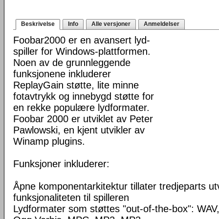
Beskrivelse
Info
Alle versjoner
Anmeldelser
Foobar2000 er en avansert lyd-
spiller for Windows-plattformen.
Noen av de grunnleggende
funksjonene inkluderer
ReplayGain støtte, lite minne
fotavtrykk og innebygd støtte for
en rekke populære lydformater.
Foobar 2000 er utviklet av Peter
Pawlowski, en kjent utvikler av
Winamp plugins.
Funksjoner inkluderer:
Åpne komponentarkitektur tillater tredjeparts ut
funksjonaliteten til spilleren
Lydformater som støttes "out-of-the-box": WA