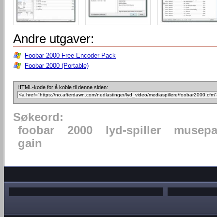
Andre utgaver:
Foobar 2000 Free Encoder Pack
Foobar 2000 (Portable)
HTML-kode for å koble til denne siden:
Søkeord:
foobar
2000
lyd-spiller
musepa
gain