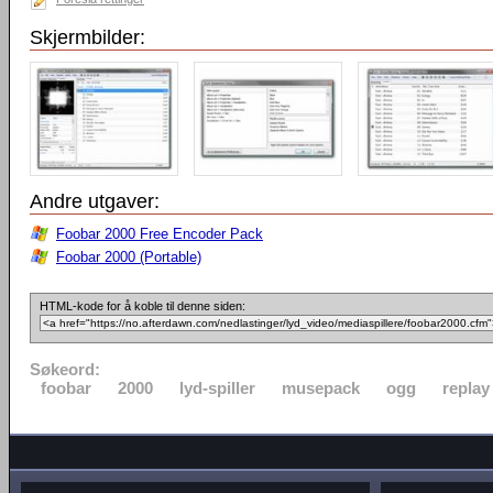
Skjermbilder:
Andre utgaver:
Foobar 2000 Free Encoder Pack
Foobar 2000 (Portable)
HTML-kode for å koble til denne siden:
Søkeord:
foobar
2000
lyd-spiller
musepack
ogg
replay