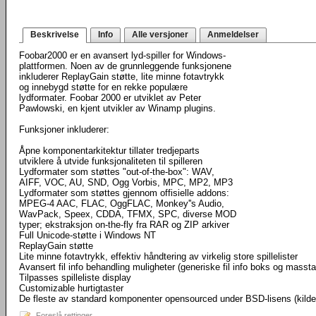
Beskrivelse
Info
Alle versjoner
Anmeldelser
Foobar2000 er en avansert lyd-spiller for Windows-
plattformen. Noen av de grunnleggende funksjonene
inkluderer ReplayGain støtte, lite minne fotavtrykk
og innebygd støtte for en rekke populære
lydformater. Foobar 2000 er utviklet av Peter
Pawlowski, en kjent utvikler av Winamp plugins.
Funksjoner inkluderer:
Åpne komponentarkitektur tillater tredjeparts
utviklere å utvide funksjonaliteten til spilleren
Lydformater som støttes "out-of-the-box": WAV,
AIFF, VOC, AU, SND, Ogg Vorbis, MPC, MP2, MP3
Lydformater som støttes gjennom offisielle addons:
MPEG-4 AAC, FLAC, OggFLAC, Monkey''s Audio,
WavPack, Speex, CDDA, TFMX, SPC, diverse MOD
typer; ekstraksjon on-the-fly fra RAR og ZIP arkiver
Full Unicode-støtte i Windows NT
ReplayGain støtte
Lite minne fotavtrykk, effektiv håndtering av virkelig store spillelister
Avansert fil info behandling muligheter (generiske fil info boks og masst
Tilpasses spilleliste display
Customizable hurtigtaster
De fleste av standard komponenter opensourced under BSD-lisens (kild
Foreslå rettinger