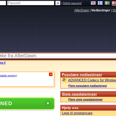
|
Glemt passord
AfterDawn
|
Nedlastinger
|
Di
ta 4
Populære nedlastinger
X
stabile versjon)
.
ADVANCED Codecs for Window
Flere populære nedlastinger
Siste oppdateringer
Flere siste oppdateringer
 NED
Hjelp oss
Legg til programvare