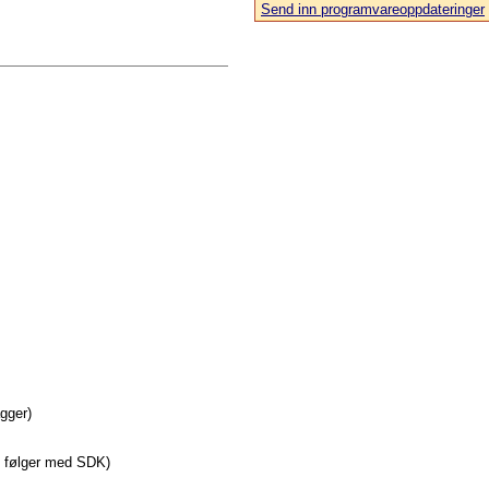
Send inn programvareoppdateringer
agger)
e følger med SDK)