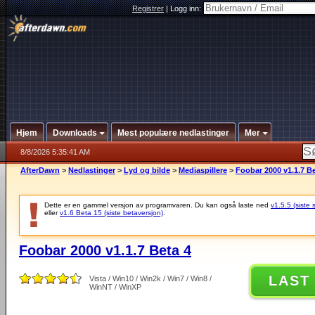
Registrer
|
Logg inn:
Hjem
Downloads
Mest populære nedlastinger
Mer
8/8/2026 5:35:41 AM
AfterDawn
>
Nedlastinger
>
Lyd og bilde
>
Mediaspillere
>
Foobar 2000 v1.1.7 Be
Dette er en gammel versjon av programvaren. Du kan også laste ned
v1.5.5 (siste 
eller
v1.6 Beta 15 (siste betaversjon)
.
Foobar 2000 v1.1.7 Beta 4
LAST
Vista / Win10 / Win2k / Win7 / Win8 /
WinNT / WinXP