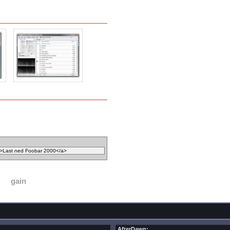
gain
AfterDawn: