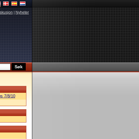
skusjon
|
Nyheter
s 7/8/10