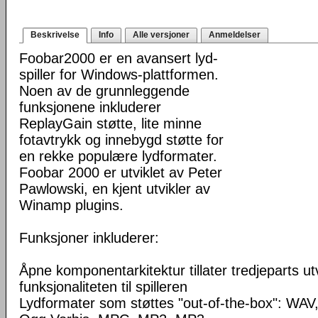
Beskrivelse
Info
Alle versjoner
Anmeldelser
Foobar2000 er en avansert lyd-
spiller for Windows-plattformen.
Noen av de grunnleggende
funksjonene inkluderer
ReplayGain støtte, lite minne
fotavtrykk og innebygd støtte for
en rekke populære lydformater.
Foobar 2000 er utviklet av Peter
Pawlowski, en kjent utvikler av
Winamp plugins.
Funksjoner inkluderer:
Åpne komponentarkitektur tillater tredjeparts ut
funksjonaliteten til spilleren
Lydformater som støttes "out-of-the-box": WA