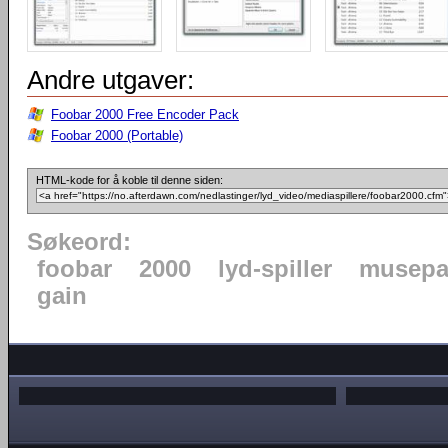
Andre utgaver:
Foobar 2000 Free Encoder Pack
Foobar 2000 (Portable)
HTML-kode for å koble til denne siden:
Søkeord:
foobar
2000
lyd-spiller
musepa
gain