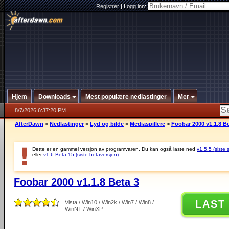
Registrer
|
Logg inn:
Hjem
Downloads
Mest populære nedlastinger
Mer
8/7/2026 6:37:20 PM
AfterDawn
>
Nedlastinger
>
Lyd og bilde
>
Mediaspillere
>
Foobar 2000 v1.1.8 Be
Dette er en gammel versjon av programvaren. Du kan også laste ned
v1.5.5 (siste 
eller
v1.6 Beta 15 (siste betaversjon)
.
Foobar 2000 v1.1.8 Beta 3
LAST
Vista / Win10 / Win2k / Win7 / Win8 /
WinNT / WinXP