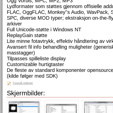
Ogg Vorbis, MPC, MP2, MP3
Lydformater som støttes gjennom offisielle a
FLAC, OggFLAC, Monkey''s Audio, WavPack,
SPC, diverse MOD typer; ekstraksjon on-the-fl
arkiver
Full Unicode-støtte i Windows NT
ReplayGain støtte
Lite minne fotavtrykk, effektiv håndtering av virke
Avansert fil info behandling muligheter (generisk
masstagger)
Tilpasses spilleliste display
Customizable hurtigtaster
De fleste av standard komponenter opensourc
(kilde følger med SDK)
Foreslå rettinger
Skjermbilder: