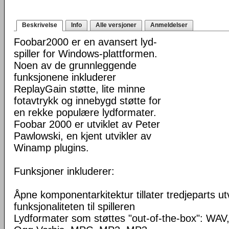
Beskrivelse
Info
Alle versjoner
Anmeldelser
Foobar2000 er en avansert lyd-
spiller for Windows-plattformen.
Noen av de grunnleggende
funksjonene inkluderer
ReplayGain støtte, lite minne
fotavtrykk og innebygd støtte for
en rekke populære lydformater.
Foobar 2000 er utviklet av Peter
Pawlowski, en kjent utvikler av
Winamp plugins.
Funksjoner inkluderer:
Åpne komponentarkitektur tillater tredjeparts ut
funksjonaliteten til spilleren
Lydformater som støttes "out-of-the-box": WA