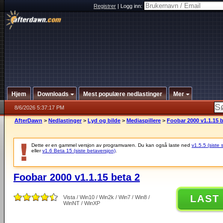
Registrer
|
Logg inn:
Hjem
Downloads
Mest populære nedlastinger
Mer
8/6/2026 5:37:17 PM
AfterDawn
>
Nedlastinger
>
Lyd og bilde
>
Mediaspillere
>
Foobar 2000 v1.1.15 b
Dette er en gammel versjon av programvaren. Du kan også laste ned
v1.5.5 (siste 
eller
v1.6 Beta 15 (siste betaversjon)
.
Foobar 2000 v1.1.15 beta 2
LAST
Vista / Win10 / Win2k / Win7 / Win8 /
WinNT / WinXP