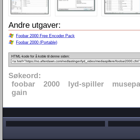
Andre utgaver:
Foobar 2000 Free Encoder Pack
Foobar 2000 (Portable)
HTML-kode for å koble til denne siden:
Søkeord:
foobar
2000
lyd-spiller
musepa
gain