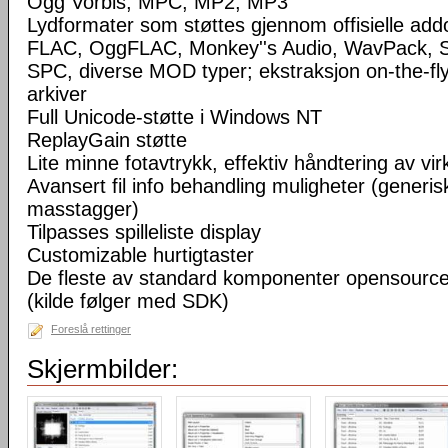
Ogg Vorbis, MPC, MP2, MP3
Lydformater som støttes gjennom offisielle a
FLAC, OggFLAC, Monkey''s Audio, WavPack,
SPC, diverse MOD typer; ekstraksjon on-the-fl
arkiver
Full Unicode-støtte i Windows NT
ReplayGain støtte
Lite minne fotavtrykk, effektiv håndtering av virke
Avansert fil info behandling muligheter (generisk
masstagger)
Tilpasses spilleliste display
Customizable hurtigtaster
De fleste av standard komponenter opensourc
(kilde følger med SDK)
Foreslå rettinger
Skjermbilder: