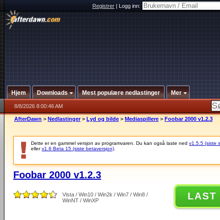
Registrer
|
Logg inn:
Hjem
Downloads
Mest populære nedlastinger
Mer
8/8/2026 8:00:46 AM
AfterDawn
>
Nedlastinger
>
Lyd og bilde
>
Mediaspillere
>
Foobar 2000 v1.2.3
Dette er en gammel versjon av programvaren. Du kan også laste ned
v1.5.5 (siste 
eller
v1.6 Beta 15 (siste betaversjon)
.
Foobar 2000 v1.2.3
LAST
Vista / Win10 / Win2k / Win7 / Win8 /
WinNT / WinXP