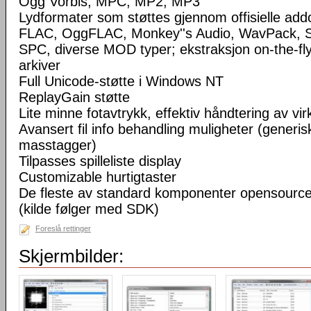
Ogg Vorbis, MPC, MP2, MP3
Lydformater som støttes gjennom offisielle a
FLAC, OggFLAC, Monkey''s Audio, WavPack,
SPC, diverse MOD typer; ekstraksjon on-the-fl
arkiver
Full Unicode-støtte i Windows NT
ReplayGain støtte
Lite minne fotavtrykk, effektiv håndtering av virke
Avansert fil info behandling muligheter (generisk
masstagger)
Tilpasses spilleliste display
Customizable hurtigtaster
De fleste av standard komponenter opensourc
(kilde følger med SDK)
Foreslå rettinger
Skjermbilder: