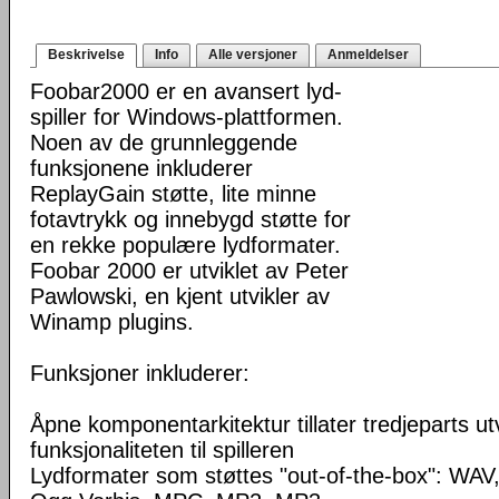
Beskrivelse
Info
Alle versjoner
Anmeldelser
Foobar2000 er en avansert lyd-
spiller for Windows-plattformen.
Noen av de grunnleggende
funksjonene inkluderer
ReplayGain støtte, lite minne
fotavtrykk og innebygd støtte for
en rekke populære lydformater.
Foobar 2000 er utviklet av Peter
Pawlowski, en kjent utvikler av
Winamp plugins.
Funksjoner inkluderer:
Åpne komponentarkitektur tillater tredjeparts ut
funksjonaliteten til spilleren
Lydformater som støttes "out-of-the-box": WA