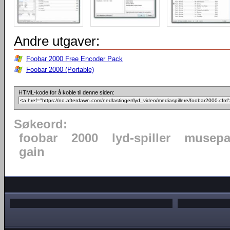
Andre utgaver:
Foobar 2000 Free Encoder Pack
Foobar 2000 (Portable)
HTML-kode for å koble til denne siden:
Søkeord:
foobar
2000
lyd-spiller
musepa
gain