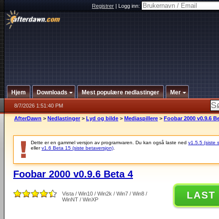
Registrer
|
Logg inn:
Hjem
Downloads
Mest populære nedlastinger
Mer
8/7/2026 1:51:40 PM
AfterDawn
>
Nedlastinger
>
Lyd og bilde
>
Mediaspillere
>
Foobar 2000 v0.9.6 Be
Dette er en gammel versjon av programvaren. Du kan også laste ned
v1.5.5 (siste 
eller
v1.6 Beta 15 (siste betaversjon)
.
Foobar 2000 v0.9.6 Beta 4
LAST
Vista / Win10 / Win2k / Win7 / Win8 /
WinNT / WinXP