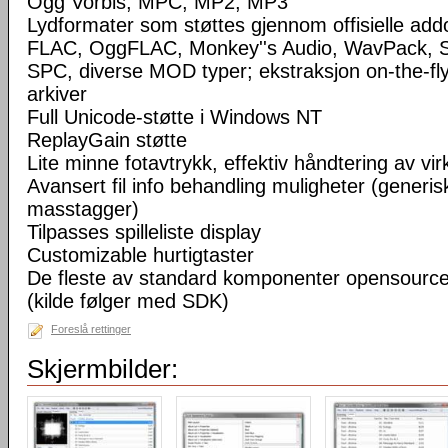
Ogg Vorbis, MPC, MP2, MP3
Lydformater som støttes gjennom offisielle a
FLAC, OggFLAC, Monkey''s Audio, WavPack,
SPC, diverse MOD typer; ekstraksjon on-the-fl
arkiver
Full Unicode-støtte i Windows NT
ReplayGain støtte
Lite minne fotavtrykk, effektiv håndtering av virke
Avansert fil info behandling muligheter (generisk
masstagger)
Tilpasses spilleliste display
Customizable hurtigtaster
De fleste av standard komponenter opensourc
(kilde følger med SDK)
Foreslå rettinger
Skjermbilder: