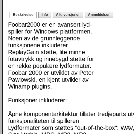
Beskrivelse
Info
Alle versjoner
Anmeldelser
Foobar2000 er en avansert lyd-
spiller for Windows-plattformen.
Noen av de grunnleggende
funksjonene inkluderer
ReplayGain støtte, lite minne
fotavtrykk og innebygd støtte for
en rekke populære lydformater.
Foobar 2000 er utviklet av Peter
Pawlowski, en kjent utvikler av
Winamp plugins.
Funksjoner inkluderer:
Åpne komponentarkitektur tillater tredjeparts ut
funksjonaliteten til spilleren
Lydformater som støttes "out-of-the-box": WA