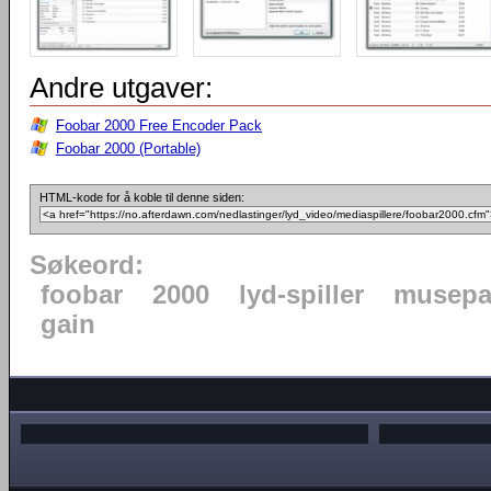
Andre utgaver:
Foobar 2000 Free Encoder Pack
Foobar 2000 (Portable)
HTML-kode for å koble til denne siden:
Søkeord:
foobar
2000
lyd-spiller
musepa
gain