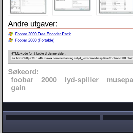
Andre utgaver:
Foobar 2000 Free Encoder Pack
Foobar 2000 (Portable)
HTML-kode for å koble til denne siden:
Søkeord:
foobar
2000
lyd-spiller
musepa
gain