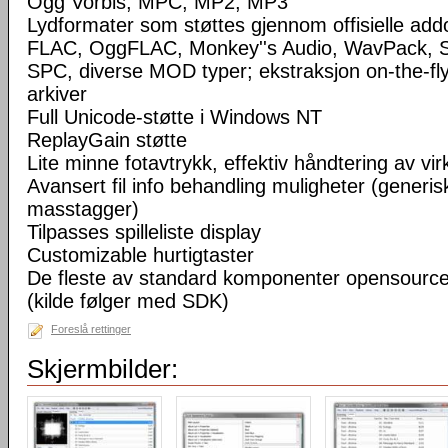
Ogg Vorbis, MPC, MP2, MP3
Lydformater som støttes gjennom offisielle a
FLAC, OggFLAC, Monkey''s Audio, WavPack,
SPC, diverse MOD typer; ekstraksjon on-the-fl
arkiver
Full Unicode-støtte i Windows NT
ReplayGain støtte
Lite minne fotavtrykk, effektiv håndtering av virke
Avansert fil info behandling muligheter (generisk
masstagger)
Tilpasses spilleliste display
Customizable hurtigtaster
De fleste av standard komponenter opensourc
(kilde følger med SDK)
Foreslå rettinger
Skjermbilder: