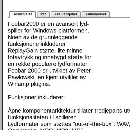
Beskrivelse
Info
Alle versjoner
Anmeldelser
Foobar2000 er en avansert lyd-
spiller for Windows-plattformen.
Noen av de grunnleggende
funksjonene inkluderer
ReplayGain støtte, lite minne
fotavtrykk og innebygd støtte for
en rekke populære lydformater.
Foobar 2000 er utviklet av Peter
Pawlowski, en kjent utvikler av
Winamp plugins.
Funksjoner inkluderer:
Åpne komponentarkitektur tillater tredjeparts ut
funksjonaliteten til spilleren
Lydformater som støttes "out-of-the-box": WA