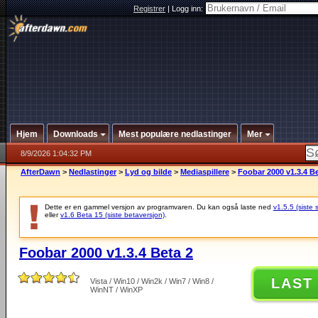
Registrer
|
Logg inn:
Hjem
Downloads
Mest populære nedlastinger
Mer
8/9/2026 1:04:32 PM
AfterDawn
>
Nedlastinger
>
Lyd og bilde
>
Mediaspillere
>
Foobar 2000 v1.3.4 Be
Dette er en gammel versjon av programvaren. Du kan også laste ned
v1.5.5 (siste 
eller
v1.6 Beta 15 (siste betaversjon)
.
Foobar 2000 v1.3.4 Beta 2
LAST
Vista / Win10 / Win2k / Win7 / Win8 /
WinNT / WinXP