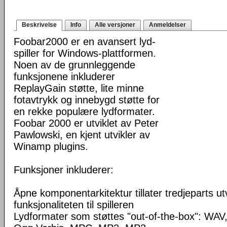
Beskrivelse
Info
Alle versjoner
Anmeldelser
Foobar2000 er en avansert lyd-
spiller for Windows-plattformen.
Noen av de grunnleggende
funksjonene inkluderer
ReplayGain støtte, lite minne
fotavtrykk og innebygd støtte for
en rekke populære lydformater.
Foobar 2000 er utviklet av Peter
Pawlowski, en kjent utvikler av
Winamp plugins.
Funksjoner inkluderer:
Åpne komponentarkitektur tillater tredjeparts ut
funksjonaliteten til spilleren
Lydformater som støttes "out-of-the-box": WA