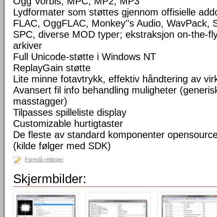
Ogg Vorbis, MPC, MP2, MP3
Lydformater som støttes gjennom offisielle a
FLAC, OggFLAC, Monkey''s Audio, WavPack,
SPC, diverse MOD typer; ekstraksjon on-the-fl
arkiver
Full Unicode-støtte i Windows NT
ReplayGain støtte
Lite minne fotavtrykk, effektiv håndtering av virke
Avansert fil info behandling muligheter (generisk
masstagger)
Tilpasses spilleliste display
Customizable hurtigtaster
De fleste av standard komponenter opensourc
(kilde følger med SDK)
Foreslå rettinger
Skjermbilder: