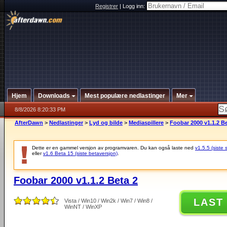
Registrer
|
Logg inn:
Hjem
Downloads
Mest populære nedlastinger
Mer
8/8/2026 8:20:33 PM
AfterDawn
>
Nedlastinger
>
Lyd og bilde
>
Mediaspillere
>
Foobar 2000 v1.1.2 Be
Dette er en gammel versjon av programvaren. Du kan også laste ned
v1.5.5 (siste 
eller
v1.6 Beta 15 (siste betaversjon)
.
Foobar 2000 v1.1.2 Beta 2
LAST
Vista / Win10 / Win2k / Win7 / Win8 /
WinNT / WinXP