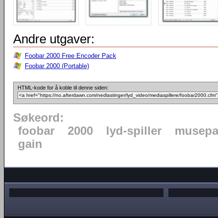
Andre utgaver:
Foobar 2000 Free Encoder Pack
Foobar 2000 (Portable)
HTML-kode for å koble til denne siden:
Søkeord:
foobar
2000
lyd-spiller
musepa
gain