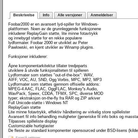
Beskrivelse
Info
Alle versjoner
Anmeldelser
Foobar2000 er en avansert lyd-spiller for Windows-
plattformen. Noen av de grunnleggende funksjonene
inkluderer ReplayGain støtte, lite minne fotavtrykk
og innebygd støtte for en rekke populære
lydformater. Foobar 2000 er utviklet av Peter
Pawlowski, en kjent utvikler av Winamp plugins.
Funksjoner inkluderer:
Åpne komponentarkitektur tillater tredjeparts
utviklere å utvide funksjonaliteten til spilleren
Lydformater som støttes "out-of-the-box": WAV,
AIFF, VOC, AU, SND, Ogg Vorbis, MPC, MP2, MP3
Lydformater som støttes gjennom offisielle addons:
MPEG-4 AAC, FLAC, OggFLAC, Monkey''s Audio,
WavPack, Speex, CDDA, TFMX, SPC, diverse MOD
typer; ekstraksjon on-the-fly fra RAR og ZIP arkiver
Full Unicode-støtte i Windows NT
ReplayGain støtte
Lite minne fotavtrykk, effektiv håndtering av virkelig store spillelister
Avansert fil info behandling muligheter (generiske fil info boks og masst
Tilpasses spilleliste display
Customizable hurtigtaster
De fleste av standard komponenter opensourced under BSD-lisens (kild
Foreslå rettinger