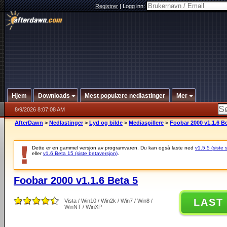
Registrer
|
Logg inn:
Hjem
Downloads
Mest populære nedlastinger
Mer
8/9/2026 8:07:08 AM
AfterDawn
>
Nedlastinger
>
Lyd og bilde
>
Mediaspillere
>
Foobar 2000 v1.1.6 Be
Dette er en gammel versjon av programvaren. Du kan også laste ned
v1.5.5 (siste 
eller
v1.6 Beta 15 (siste betaversjon)
.
Foobar 2000 v1.1.6 Beta 5
LAST
Vista / Win10 / Win2k / Win7 / Win8 /
WinNT / WinXP