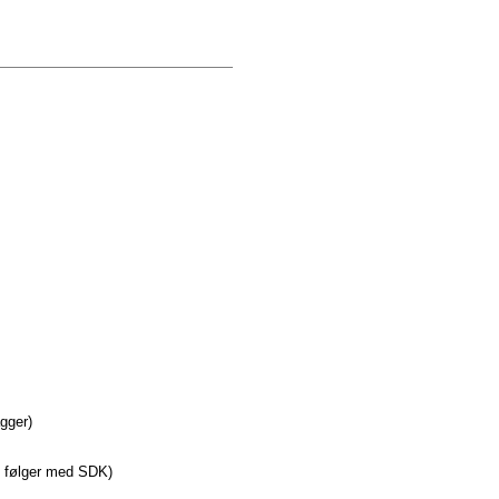
agger)
e følger med SDK)