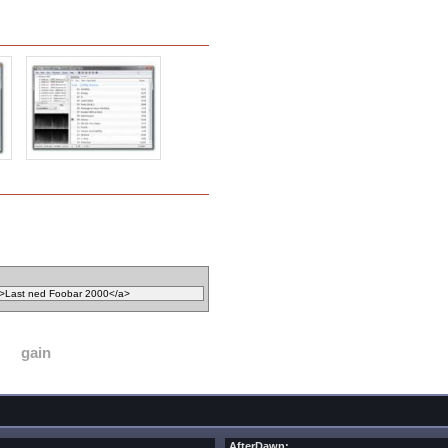
gain
AfterDawn: