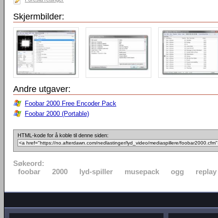
Skjermbilder:
Andre utgaver:
Foobar 2000 Free Encoder Pack
Foobar 2000 (Portable)
HTML-kode for å koble til denne siden:
Søkeord:
foobar
2000
lyd-spiller
musepack
ogg
replay