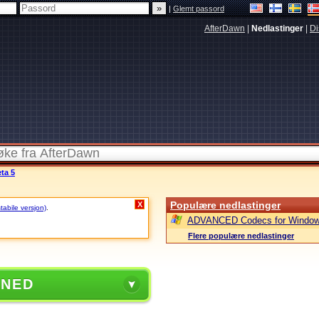
|
Glemt passord
AfterDawn
|
Nedlastinger
|
Di
ta 5
Populære nedlastinger
X
stabile versjon)
.
ADVANCED Codecs for Window
Flere populære nedlastinger
 NED