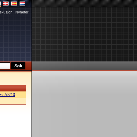
skusjon
|
Nyheter
s 7/8/10