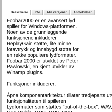
Beskrivelse
Info
Alle versjoner
Anmeldelser
Foobar2000 er en avansert lyd-
spiller for Windows-plattformen.
Noen av de grunnleggende
funksjonene inkluderer
ReplayGain støtte, lite minne
fotavtrykk og innebygd støtte for
en rekke populære lydformater.
Foobar 2000 er utviklet av Peter
Pawlowski, en kjent utvikler av
Winamp plugins.
Funksjoner inkluderer:
Åpne komponentarkitektur tillater tredjeparts ut
funksjonaliteten til spilleren
Lydformater som støttes "out-of-the-box": WA