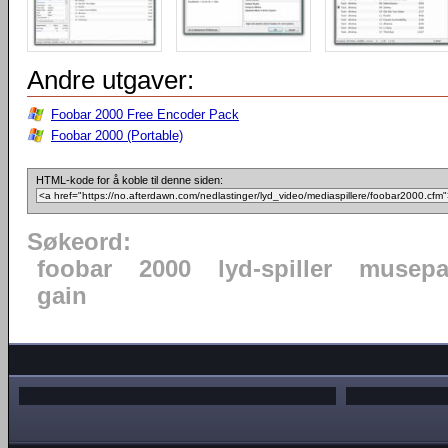
Andre utgaver:
Foobar 2000 Free Encoder Pack
Foobar 2000 (Portable)
HTML-kode for å koble til denne siden:
Søkeord:
foobar
2000
lyd-spiller
musepa
gain