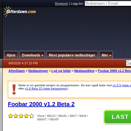
Registrer
|
Logg inn:
Hjem
Downloads
Mest populære nedlastinger
Mer
8/8/2026 4:37:15 PM
AfterDawn
>
Nedlastinger
>
Lyd og bilde
>
Mediaspillere
>
Foobar 2000 v1.2 Bet
Dette er en gammel versjon av programvaren. Du kan også laste ned
v1.5.5 (siste 
eller
v1.6 Beta 15 (siste betaversjon)
.
Foobar 2000 v1.2 Beta 2
LAST
Vista / Win10 / Win2k / Win7 / Win8 /
WinNT / WinXP