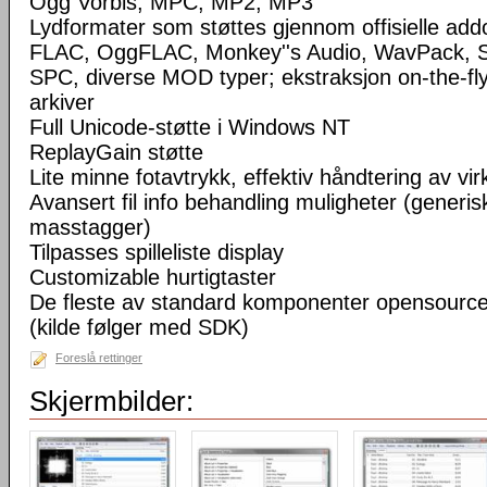
Ogg Vorbis, MPC, MP2, MP3
Lydformater som støttes gjennom offisielle a
FLAC, OggFLAC, Monkey''s Audio, WavPack,
SPC, diverse MOD typer; ekstraksjon on-the-fl
arkiver
Full Unicode-støtte i Windows NT
ReplayGain støtte
Lite minne fotavtrykk, effektiv håndtering av virke
Avansert fil info behandling muligheter (generisk
masstagger)
Tilpasses spilleliste display
Customizable hurtigtaster
De fleste av standard komponenter opensourc
(kilde følger med SDK)
Foreslå rettinger
Skjermbilder: