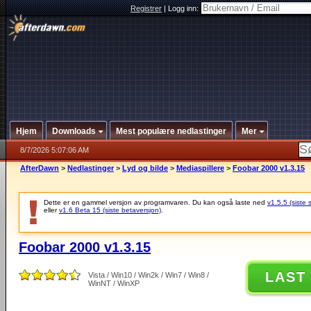
Registrer
|
Logg inn:
Hjem
Downloads
Mest populære nedlastinger
Mer
8/7/2026 5:07:06 AM
AfterDawn
>
Nedlastinger
>
Lyd og bilde
>
Mediaspillere
>
Foobar 2000 v1.3.15
Dette er en gammel versjon av programvaren. Du kan også laste ned
v1.5.5 (siste 
eller
v1.6 Beta 15 (siste betaversjon)
.
Foobar 2000 v1.3.15
LAST
Vista / Win10 / Win2k / Win7 / Win8 /
WinNT / WinXP