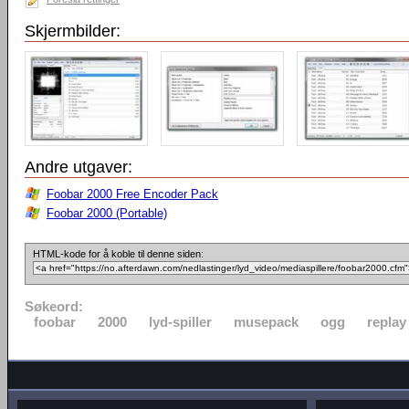
Skjermbilder:
Andre utgaver:
Foobar 2000 Free Encoder Pack
Foobar 2000 (Portable)
HTML-kode for å koble til denne siden:
Søkeord:
foobar
2000
lyd-spiller
musepack
ogg
replay