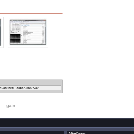
gain
AfterDawn: