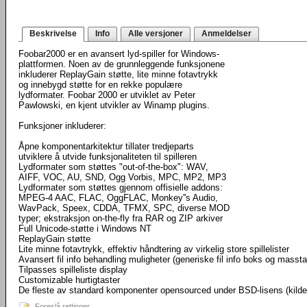
Beskrivelse
Info
Alle versjoner
Anmeldelser
Foobar2000 er en avansert lyd-spiller for Windows-
plattformen. Noen av de grunnleggende funksjonene
inkluderer ReplayGain støtte, lite minne fotavtrykk
og innebygd støtte for en rekke populære
lydformater. Foobar 2000 er utviklet av Peter
Pawlowski, en kjent utvikler av Winamp plugins.
Funksjoner inkluderer:
Åpne komponentarkitektur tillater tredjeparts
utviklere å utvide funksjonaliteten til spilleren
Lydformater som støttes "out-of-the-box": WAV,
AIFF, VOC, AU, SND, Ogg Vorbis, MPC, MP2, MP3
Lydformater som støttes gjennom offisielle addons:
MPEG-4 AAC, FLAC, OggFLAC, Monkey''s Audio,
WavPack, Speex, CDDA, TFMX, SPC, diverse MOD
typer; ekstraksjon on-the-fly fra RAR og ZIP arkiver
Full Unicode-støtte i Windows NT
ReplayGain støtte
Lite minne fotavtrykk, effektiv håndtering av virkelig store spillelister
Avansert fil info behandling muligheter (generiske fil info boks og masst
Tilpasses spilleliste display
Customizable hurtigtaster
De fleste av standard komponenter opensourced under BSD-lisens (kild
Foreslå rettinger