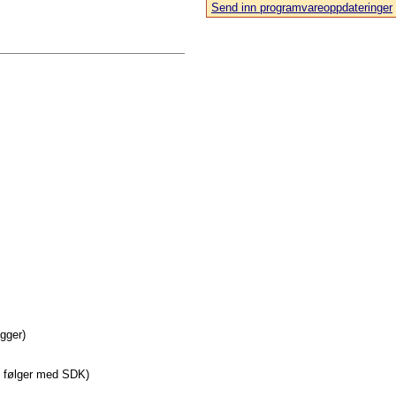
Send inn programvareoppdateringer
agger)
e følger med SDK)