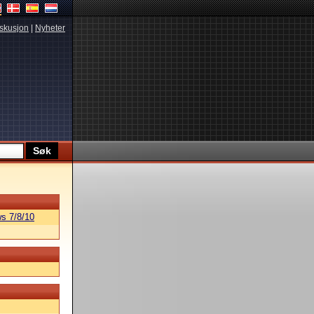
skusjon
|
Nyheter
s 7/8/10