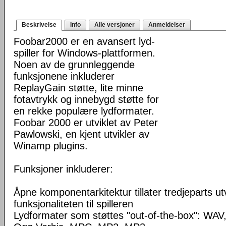
Beskrivelse
Info
Alle versjoner
Anmeldelser
Foobar2000 er en avansert lyd-
spiller for Windows-plattformen.
Noen av de grunnleggende
funksjonene inkluderer
ReplayGain støtte, lite minne
fotavtrykk og innebygd støtte for
en rekke populære lydformater.
Foobar 2000 er utviklet av Peter
Pawlowski, en kjent utvikler av
Winamp plugins.
Funksjoner inkluderer:
Åpne komponentarkitektur tillater tredjeparts ut
funksjonaliteten til spilleren
Lydformater som støttes "out-of-the-box": WA