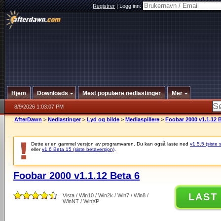
Registrer
|
Logg inn:
Hjem
Downloads
Mest populære nedlastinger
Mer
8/9/2026 1:03:07 PM
AfterDawn
>
Nedlastinger
>
Lyd og bilde
>
Mediaspillere
>
Foobar 2000 v1.1.12 
Dette er en gammel versjon av programvaren. Du kan også laste ned
v1.5.5 (siste 
eller
v1.6 Beta 15 (siste betaversjon)
.
Foobar 2000 v1.1.12 Beta 6
LAST
Vista / Win10 / Win2k / Win7 / Win8 /
WinNT / WinXP