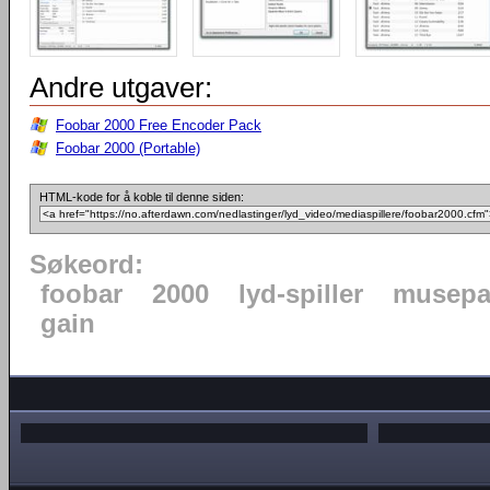
Andre utgaver:
Foobar 2000 Free Encoder Pack
Foobar 2000 (Portable)
HTML-kode for å koble til denne siden:
Søkeord:
foobar
2000
lyd-spiller
musepa
gain