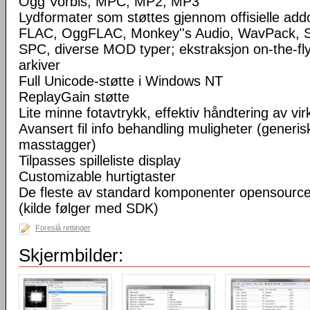
Ogg Vorbis, MPC, MP2, MP3
Lydformater som støttes gjennom offisielle a
FLAC, OggFLAC, Monkey''s Audio, WavPack,
SPC, diverse MOD typer; ekstraksjon on-the-fl
arkiver
Full Unicode-støtte i Windows NT
ReplayGain støtte
Lite minne fotavtrykk, effektiv håndtering av virke
Avansert fil info behandling muligheter (generisk
masstagger)
Tilpasses spilleliste display
Customizable hurtigtaster
De fleste av standard komponenter opensourc
(kilde følger med SDK)
Foreslå rettinger
Skjermbilder: