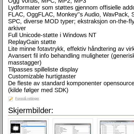
Ogg Vorbis, MPC, MP2, MP3
Lydformater som støttes gjennom offisielle a
FLAC, OggFLAC, Monkey''s Audio, WavPack,
SPC, diverse MOD typer; ekstraksjon on-the-fl
arkiver
Full Unicode-støtte i Windows NT
ReplayGain støtte
Lite minne fotavtrykk, effektiv håndtering av virke
Avansert fil info behandling muligheter (generisk
masstagger)
Tilpasses spilleliste display
Customizable hurtigtaster
De fleste av standard komponenter opensourc
(kilde følger med SDK)
Foreslå rettinger
Skjermbilder: