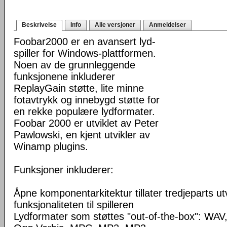
Beskrivelse
Info
Alle versjoner
Anmeldelser
Foobar2000 er en avansert lyd-
spiller for Windows-plattformen.
Noen av de grunnleggende
funksjonene inkluderer
ReplayGain støtte, lite minne
fotavtrykk og innebygd støtte for
en rekke populære lydformater.
Foobar 2000 er utviklet av Peter
Pawlowski, en kjent utvikler av
Winamp plugins.
Funksjoner inkluderer:
Åpne komponentarkitektur tillater tredjeparts ut
funksjonaliteten til spilleren
Lydformater som støttes "out-of-the-box": WA