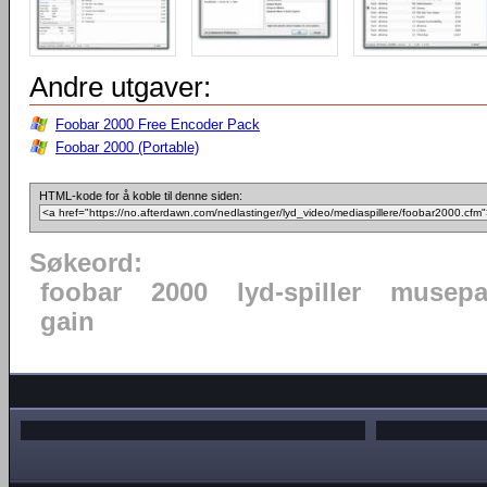
Andre utgaver:
Foobar 2000 Free Encoder Pack
Foobar 2000 (Portable)
HTML-kode for å koble til denne siden:
Søkeord:
foobar
2000
lyd-spiller
musepa
gain