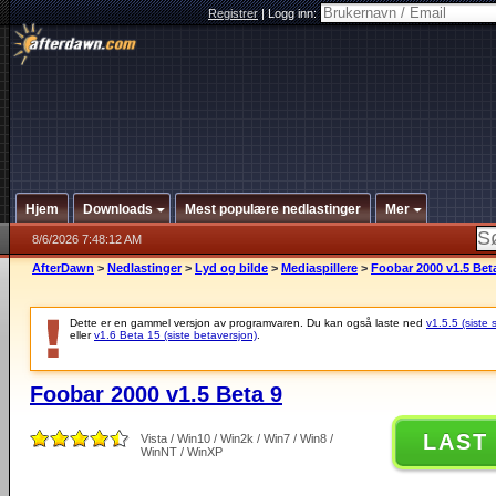
Registrer
|
Logg inn:
Hjem
Downloads
Mest populære nedlastinger
Mer
8/6/2026 7:48:12 AM
AfterDawn
>
Nedlastinger
>
Lyd og bilde
>
Mediaspillere
>
Foobar 2000 v1.5 Bet
Dette er en gammel versjon av programvaren. Du kan også laste ned
v1.5.5 (siste 
eller
v1.6 Beta 15 (siste betaversjon)
.
Foobar 2000 v1.5 Beta 9
LAST
Vista / Win10 / Win2k / Win7 / Win8 /
WinNT / WinXP