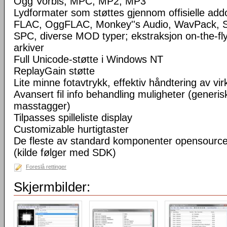
Ogg Vorbis, MPC, MP2, MP3
Lydformater som støttes gjennom offisielle a
FLAC, OggFLAC, Monkey''s Audio, WavPack,
SPC, diverse MOD typer; ekstraksjon on-the-fl
arkiver
Full Unicode-støtte i Windows NT
ReplayGain støtte
Lite minne fotavtrykk, effektiv håndtering av virke
Avansert fil info behandling muligheter (generisk
masstagger)
Tilpasses spilleliste display
Customizable hurtigtaster
De fleste av standard komponenter opensourc
(kilde følger med SDK)
Foreslå rettinger
Skjermbilder: