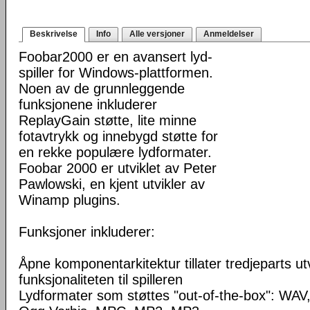
Beskrivelse
Info
Alle versjoner
Anmeldelser
Foobar2000 er en avansert lyd-
spiller for Windows-plattformen.
Noen av de grunnleggende
funksjonene inkluderer
ReplayGain støtte, lite minne
fotavtrykk og innebygd støtte for
en rekke populære lydformater.
Foobar 2000 er utviklet av Peter
Pawlowski, en kjent utvikler av
Winamp plugins.
Funksjoner inkluderer:
Åpne komponentarkitektur tillater tredjeparts ut
funksjonaliteten til spilleren
Lydformater som støttes "out-of-the-box": WA