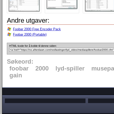
Andre utgaver:
Foobar 2000 Free Encoder Pack
Foobar 2000 (Portable)
HTML-kode for å koble til denne siden:
Søkeord:
foobar
2000
lyd-spiller
musepa
gain