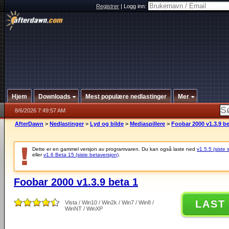
Registrer
|
Logg inn:
Hjem
Downloads
Mest populære nedlastinger
Mer
8/6/2026 7:49:57 AM
AfterDawn
>
Nedlastinger
>
Lyd og bilde
>
Mediaspillere
>
Foobar 2000 v1.3.9 be
Dette er en gammel versjon av programvaren. Du kan også laste ned
v1.5.5 (siste 
eller
v1.6 Beta 15 (siste betaversjon)
.
Foobar 2000 v1.3.9 beta 1
LAST
Vista / Win10 / Win2k / Win7 / Win8 /
WinNT / WinXP