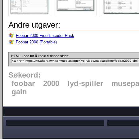
Andre utgaver:
Foobar 2000 Free Encoder Pack
Foobar 2000 (Portable)
HTML-kode for å koble til denne siden:
Søkeord:
foobar
2000
lyd-spiller
musepa
gain