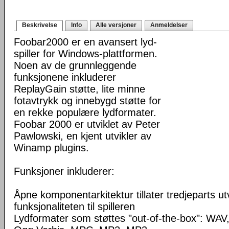
Beskrivelse
Info
Alle versjoner
Anmeldelser
Foobar2000 er en avansert lyd-
spiller for Windows-plattformen.
Noen av de grunnleggende
funksjonene inkluderer
ReplayGain støtte, lite minne
fotavtrykk og innebygd støtte for
en rekke populære lydformater.
Foobar 2000 er utviklet av Peter
Pawlowski, en kjent utvikler av
Winamp plugins.
Funksjoner inkluderer:
Åpne komponentarkitektur tillater tredjeparts ut
funksjonaliteten til spilleren
Lydformater som støttes "out-of-the-box": WA