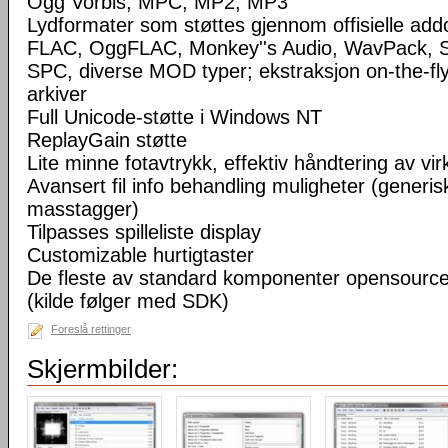
Ogg Vorbis, MPC, MP2, MP3
Lydformater som støttes gjennom offisielle a
FLAC, OggFLAC, Monkey''s Audio, WavPack,
SPC, diverse MOD typer; ekstraksjon on-the-fl
arkiver
Full Unicode-støtte i Windows NT
ReplayGain støtte
Lite minne fotavtrykk, effektiv håndtering av virke
Avansert fil info behandling muligheter (generisk
masstagger)
Tilpasses spilleliste display
Customizable hurtigtaster
De fleste av standard komponenter opensourc
(kilde følger med SDK)
Foreslå rettinger
Skjermbilder: