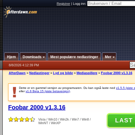
Registrer
|
Logg inn:
Hjem
Downloads
Mest populære nedlastinger
Mer
8/8/2026 4:12:39 PM
AfterDawn
>
Nedlastinger
>
Lyd og bilde
>
Mediaspillere
>
Foobar 2000 v1.3.16
Dette er en gammel versjon av programvaren. Du kan også laste ned
v1.5.5 (siste 
eller
v1.6 Beta 15 (siste betaversjon)
.
Foobar 2000 v1.3.16
LAST
Vista / Win10 / Win2k / Win7 / Win8 /
WinNT / WinXP