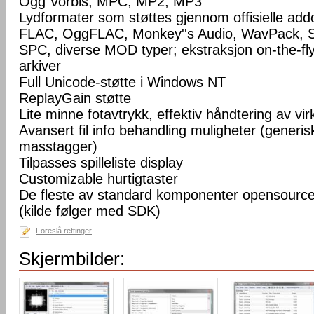
Ogg Vorbis, MPC, MP2, MP3
Lydformater som støttes gjennom offisielle a
FLAC, OggFLAC, Monkey''s Audio, WavPack,
SPC, diverse MOD typer; ekstraksjon on-the-fl
arkiver
Full Unicode-støtte i Windows NT
ReplayGain støtte
Lite minne fotavtrykk, effektiv håndtering av virke
Avansert fil info behandling muligheter (generisk
masstagger)
Tilpasses spilleliste display
Customizable hurtigtaster
De fleste av standard komponenter opensourc
(kilde følger med SDK)
Foreslå rettinger
Skjermbilder: