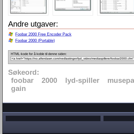
Andre utgaver:
Foobar 2000 Free Encoder Pack
Foobar 2000 (Portable)
HTML-kode for å koble til denne siden:
Søkeord:
foobar
2000
lyd-spiller
musepa
gain