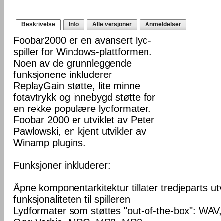
Beskrivelse
Info
Alle versjoner
Anmeldelser
Foobar2000 er en avansert lyd-
spiller for Windows-plattformen.
Noen av de grunnleggende
funksjonene inkluderer
ReplayGain støtte, lite minne
fotavtrykk og innebygd støtte for
en rekke populære lydformater.
Foobar 2000 er utviklet av Peter
Pawlowski, en kjent utvikler av
Winamp plugins.
Funksjoner inkluderer:
Åpne komponentarkitektur tillater tredjeparts ut
funksjonaliteten til spilleren
Lydformater som støttes "out-of-the-box": WA