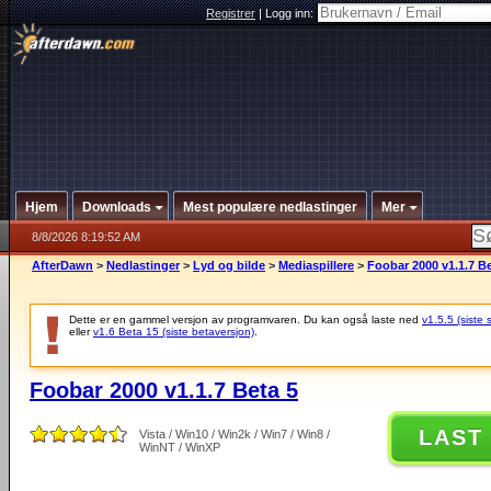
Registrer
|
Logg inn:
Hjem
Downloads
Mest populære nedlastinger
Mer
8/8/2026 8:19:52 AM
AfterDawn
>
Nedlastinger
>
Lyd og bilde
>
Mediaspillere
>
Foobar 2000 v1.1.7 Be
Dette er en gammel versjon av programvaren. Du kan også laste ned
v1.5.5 (siste 
eller
v1.6 Beta 15 (siste betaversjon)
.
Foobar 2000 v1.1.7 Beta 5
LAST
Vista / Win10 / Win2k / Win7 / Win8 /
WinNT / WinXP