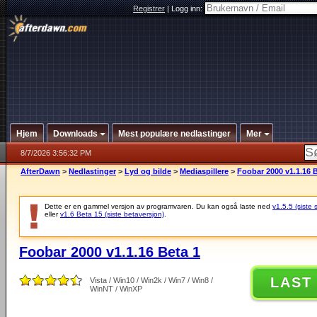
Registrer
|
Logg inn:
Hjem
Downloads
Mest populære nedlastinger
Mer
8/7/2026 3:56:32 PM
AfterDawn
>
Nedlastinger
>
Lyd og bilde
>
Mediaspillere
>
Foobar 2000 v1.1.16 
Dette er en gammel versjon av programvaren. Du kan også laste ned
v1.5.5 (siste 
eller
v1.6 Beta 15 (siste betaversjon)
.
Foobar 2000 v1.1.16 Beta 1
LAST
Vista / Win10 / Win2k / Win7 / Win8 /
WinNT / WinXP