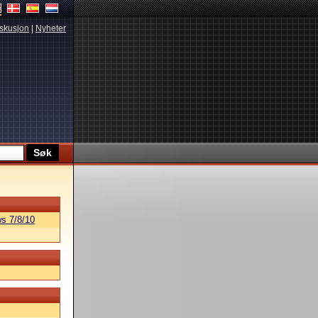
skusjon
|
Nyheter
s 7/8/10