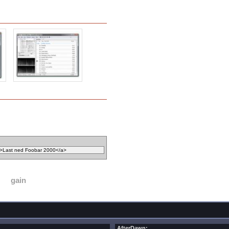
gain
AfterDawn: