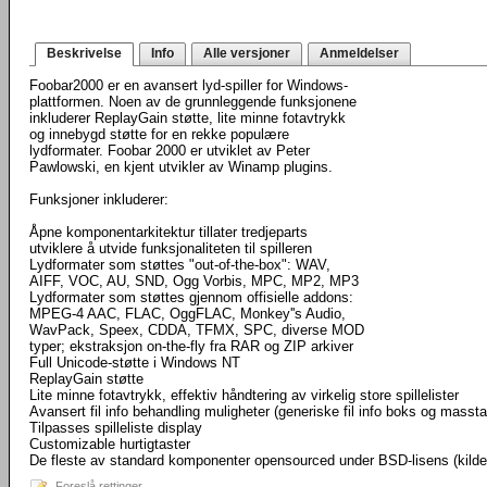
Beskrivelse
Info
Alle versjoner
Anmeldelser
Foobar2000 er en avansert lyd-spiller for Windows-
plattformen. Noen av de grunnleggende funksjonene
inkluderer ReplayGain støtte, lite minne fotavtrykk
og innebygd støtte for en rekke populære
lydformater. Foobar 2000 er utviklet av Peter
Pawlowski, en kjent utvikler av Winamp plugins.
Funksjoner inkluderer:
Åpne komponentarkitektur tillater tredjeparts
utviklere å utvide funksjonaliteten til spilleren
Lydformater som støttes "out-of-the-box": WAV,
AIFF, VOC, AU, SND, Ogg Vorbis, MPC, MP2, MP3
Lydformater som støttes gjennom offisielle addons:
MPEG-4 AAC, FLAC, OggFLAC, Monkey''s Audio,
WavPack, Speex, CDDA, TFMX, SPC, diverse MOD
typer; ekstraksjon on-the-fly fra RAR og ZIP arkiver
Full Unicode-støtte i Windows NT
ReplayGain støtte
Lite minne fotavtrykk, effektiv håndtering av virkelig store spillelister
Avansert fil info behandling muligheter (generiske fil info boks og masst
Tilpasses spilleliste display
Customizable hurtigtaster
De fleste av standard komponenter opensourced under BSD-lisens (kild
Foreslå rettinger