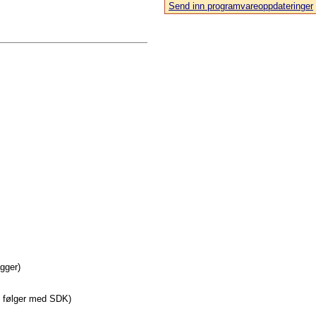
Send inn programvareoppdateringer
agger)
e følger med SDK)