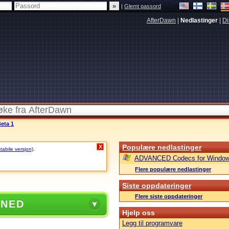
|
Glemt passord
AfterDawn
|
Nedlastinger
|
Di
Beta 1
Populære nedlastinger
X
stabile versjon)
.
ADVANCED Codecs for Window
Flere populære nedlastinger
Siste oppdateringer
Flere siste oppdateringer
 NED
Hjelp oss
Legg til programvare