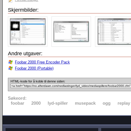
Skjermbilder:
Andre utgaver:
Foobar 2000 Free Encoder Pack
Foobar 2000 (Portable)
HTML-kode for å koble til denne siden:
Søkeord:
foobar
2000
lyd-spiller
musepack
ogg
replay