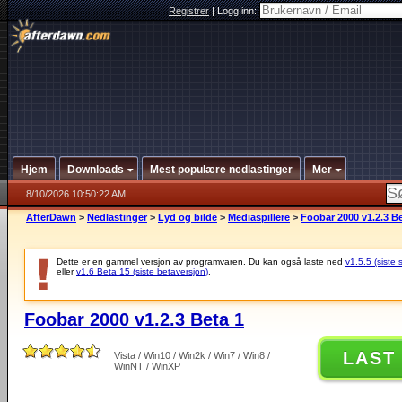
Registrer
|
Logg inn:
Hjem
Downloads
Mest populære nedlastinger
Mer
8/10/2026 10:50:22 AM
AfterDawn
>
Nedlastinger
>
Lyd og bilde
>
Mediaspillere
>
Foobar 2000 v1.2.3 Be
Dette er en gammel versjon av programvaren. Du kan også laste ned
v1.5.5 (siste 
eller
v1.6 Beta 15 (siste betaversjon)
.
Foobar 2000 v1.2.3 Beta 1
LAST
Vista / Win10 / Win2k / Win7 / Win8 /
WinNT / WinXP