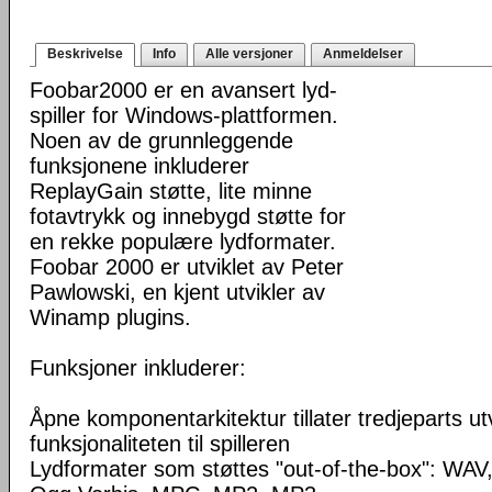
Beskrivelse
Info
Alle versjoner
Anmeldelser
Foobar2000 er en avansert lyd-
spiller for Windows-plattformen.
Noen av de grunnleggende
funksjonene inkluderer
ReplayGain støtte, lite minne
fotavtrykk og innebygd støtte for
en rekke populære lydformater.
Foobar 2000 er utviklet av Peter
Pawlowski, en kjent utvikler av
Winamp plugins.
Funksjoner inkluderer:
Åpne komponentarkitektur tillater tredjeparts ut
funksjonaliteten til spilleren
Lydformater som støttes "out-of-the-box": WA