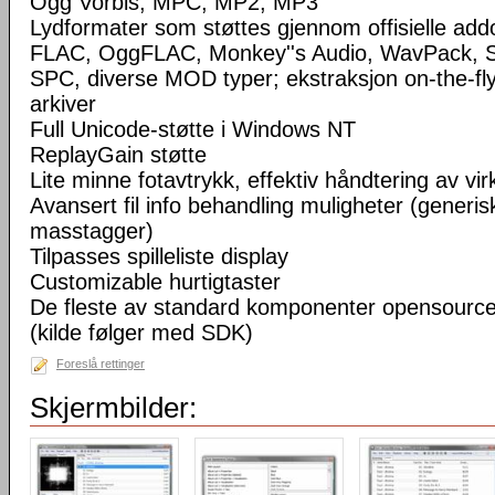
Ogg Vorbis, MPC, MP2, MP3
Lydformater som støttes gjennom offisielle a
FLAC, OggFLAC, Monkey''s Audio, WavPack,
SPC, diverse MOD typer; ekstraksjon on-the-fl
arkiver
Full Unicode-støtte i Windows NT
ReplayGain støtte
Lite minne fotavtrykk, effektiv håndtering av virke
Avansert fil info behandling muligheter (generisk
masstagger)
Tilpasses spilleliste display
Customizable hurtigtaster
De fleste av standard komponenter opensourc
(kilde følger med SDK)
Foreslå rettinger
Skjermbilder: