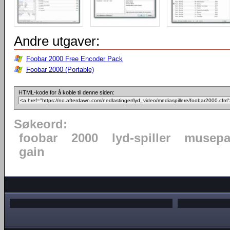
Andre utgaver:
Foobar 2000 Free Encoder Pack
Foobar 2000 (Portable)
HTML-kode for å koble til denne siden:
Søkeord:
foobar
2000
lyd-spiller
musepa
gain