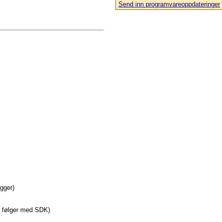
Send inn programvareoppdateringer
agger)
e følger med SDK)