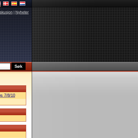
skusjon
|
Nyheter
s 7/8/10