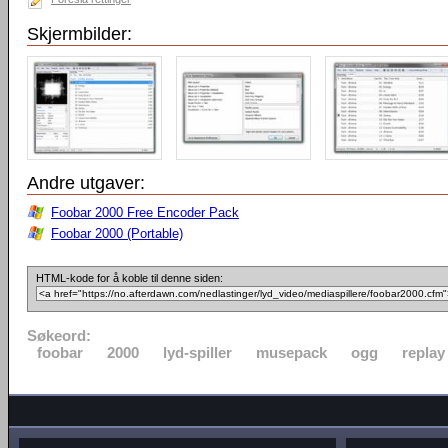
Skjermbilder:
Andre utgaver:
Foobar 2000 Free Encoder Pack
Foobar 2000 (Portable)
HTML-kode for å koble til denne siden:
Søkeord:
foobar
2000
lyd-spiller
musepack
ogg
replay