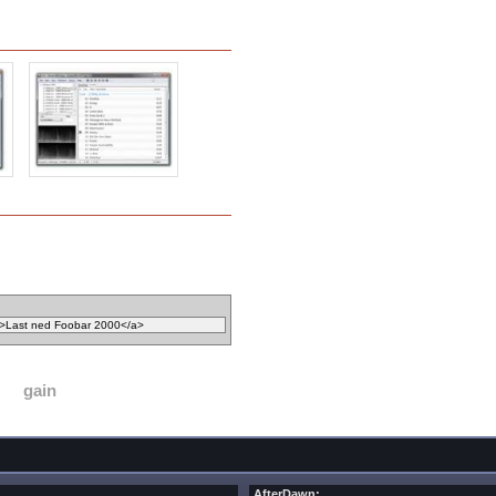
gain
AfterDawn: