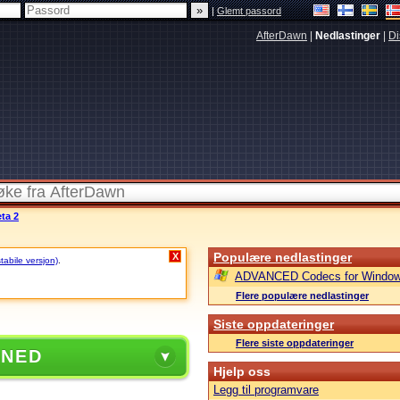
|
Glemt passord
AfterDawn
|
Nedlastinger
|
Di
ta 2
Populære nedlastinger
X
stabile versjon)
.
ADVANCED Codecs for Window
Flere populære nedlastinger
Siste oppdateringer
Flere siste oppdateringer
 NED
Hjelp oss
Legg til programvare