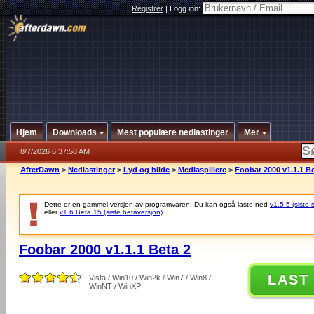
Registrer
|
Logg inn:
Hjem
Downloads
Mest populære nedlastinger
Mer
8/7/2026 6:37:58 AM
AfterDawn
>
Nedlastinger
>
Lyd og bilde
>
Mediaspillere
>
Foobar 2000 v1.1.1 Be
Dette er en gammel versjon av programvaren. Du kan også laste ned
v1.5.5 (siste 
eller
v1.6 Beta 15 (siste betaversjon)
.
Foobar 2000 v1.1.1 Beta 2
LAST
Vista / Win10 / Win2k / Win7 / Win8 /
WinNT / WinXP