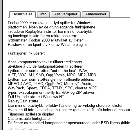
Beskrivelse
Info
Alle versjoner
Anmeldelser
Foobar2000 er en avansert lyd-spiller for Windows-
plattformen. Noen av de grunnleggende funksjonene
inkluderer ReplayGain støtte, lite minne fotavtrykk
og innebygd støtte for en rekke populære
lydformater. Foobar 2000 er utviklet av Peter
Pawlowski, en kjent utvikler av Winamp plugins.
Funksjoner inkluderer:
Åpne komponentarkitektur tillater tredjeparts
utviklere å utvide funksjonaliteten til spilleren
Lydformater som støttes "out-of-the-box": WAV,
AIFF, VOC, AU, SND, Ogg Vorbis, MPC, MP2, MP3
Lydformater som støttes gjennom offisielle addons:
MPEG-4 AAC, FLAC, OggFLAC, Monkey''s Audio,
WavPack, Speex, CDDA, TFMX, SPC, diverse MOD
typer; ekstraksjon on-the-fly fra RAR og ZIP arkiver
Full Unicode-støtte i Windows NT
ReplayGain støtte
Lite minne fotavtrykk, effektiv håndtering av virkelig store spillelister
Avansert fil info behandling muligheter (generiske fil info boks og masst
Tilpasses spilleliste display
Customizable hurtigtaster
De fleste av standard komponenter opensourced under BSD-lisens (kild
Foreslå rettinger