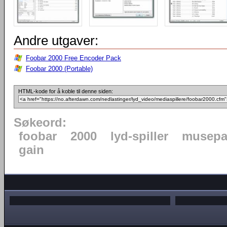
Andre utgaver:
Foobar 2000 Free Encoder Pack
Foobar 2000 (Portable)
HTML-kode for å koble til denne siden:
Søkeord:
foobar
2000
lyd-spiller
musepa
gain