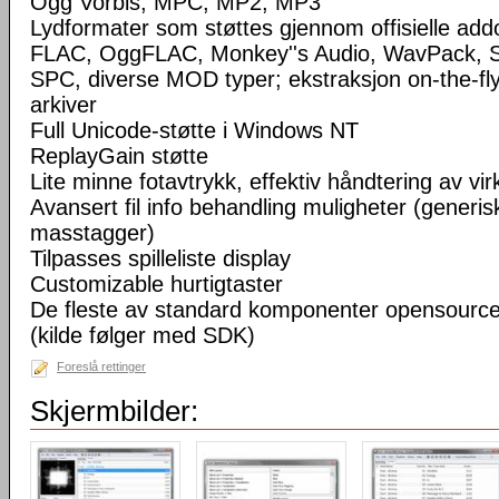
Ogg Vorbis, MPC, MP2, MP3
Lydformater som støttes gjennom offisielle a
FLAC, OggFLAC, Monkey''s Audio, WavPack,
SPC, diverse MOD typer; ekstraksjon on-the-fl
arkiver
Full Unicode-støtte i Windows NT
ReplayGain støtte
Lite minne fotavtrykk, effektiv håndtering av virke
Avansert fil info behandling muligheter (generisk
masstagger)
Tilpasses spilleliste display
Customizable hurtigtaster
De fleste av standard komponenter opensourc
(kilde følger med SDK)
Foreslå rettinger
Skjermbilder: