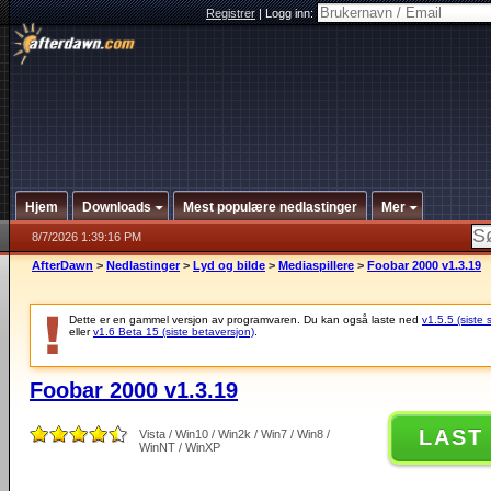
Registrer
|
Logg inn:
Hjem
Downloads
Mest populære nedlastinger
Mer
8/7/2026 1:39:16 PM
AfterDawn
>
Nedlastinger
>
Lyd og bilde
>
Mediaspillere
>
Foobar 2000 v1.3.19
Dette er en gammel versjon av programvaren. Du kan også laste ned
v1.5.5 (siste 
eller
v1.6 Beta 15 (siste betaversjon)
.
Foobar 2000 v1.3.19
LAST
Vista / Win10 / Win2k / Win7 / Win8 /
WinNT / WinXP