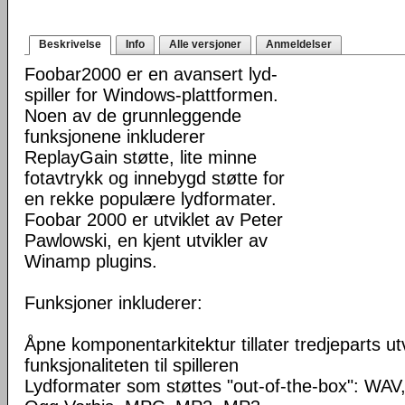
Beskrivelse
Info
Alle versjoner
Anmeldelser
Foobar2000 er en avansert lyd-
spiller for Windows-plattformen.
Noen av de grunnleggende
funksjonene inkluderer
ReplayGain støtte, lite minne
fotavtrykk og innebygd støtte for
en rekke populære lydformater.
Foobar 2000 er utviklet av Peter
Pawlowski, en kjent utvikler av
Winamp plugins.
Funksjoner inkluderer:
Åpne komponentarkitektur tillater tredjeparts ut
funksjonaliteten til spilleren
Lydformater som støttes "out-of-the-box": WA