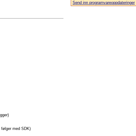
Send inn programvareoppdateringer
agger)
e følger med SDK)