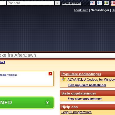
|
Glemt passord
AfterDawn
|
Nedlastinger
|
Di
ta 1
Populære nedlastinger
X
stabile versjon)
.
ADVANCED Codecs for Window
Flere populære nedlastinger
Siste oppdateringer
Flere siste oppdateringer
 NED
Hjelp oss
Legg til programvare