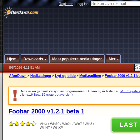
Registrer
|
Logg inn:
Hjem
Downloads
Mest populære nedlastinger
Mer
8/8/2026 4:11:51 AM
AfterDawn
>
Nedlastinger
>
Lyd og bilde
>
Mediaspillere
>
Foobar 2000 v1.2.1 be
Dette er en gammel versjon av programvaren. Du kan også laste ned
v1.5.5 (siste 
eller
v1.6 Beta 15 (siste betaversjon)
.
Foobar 2000 v1.2.1 beta 1
LAST
Vista / Win10 / Win2k / Win7 / Win8 /
WinNT / WinXP