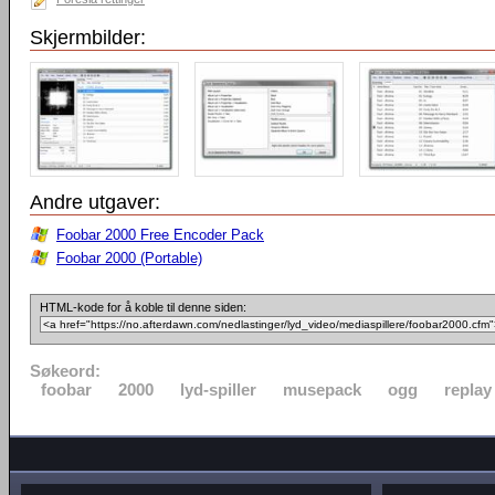
Skjermbilder:
Andre utgaver:
Foobar 2000 Free Encoder Pack
Foobar 2000 (Portable)
HTML-kode for å koble til denne siden:
Søkeord:
foobar
2000
lyd-spiller
musepack
ogg
replay