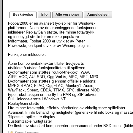
Beskrivelse
Info
Alle versjoner
Anmeldelser
Foobar2000 er en avansert lyd-spiller for Windows-
plattformen. Noen av de grunnleggende funksjonene
inkluderer ReplayGain støtte, lite minne fotavtrykk
og innebygd støtte for en rekke populære
lydformater. Foobar 2000 er utviklet av Peter
Pawlowski, en kjent utvikler av Winamp plugins.
Funksjoner inkluderer:
Åpne komponentarkitektur tillater tredjeparts
utviklere å utvide funksjonaliteten til spilleren
Lydformater som støttes "out-of-the-box": WAV,
AIFF, VOC, AU, SND, Ogg Vorbis, MPC, MP2, MP3
Lydformater som støttes gjennom offisielle addons:
MPEG-4 AAC, FLAC, OggFLAC, Monkey''s Audio,
WavPack, Speex, CDDA, TFMX, SPC, diverse MOD
typer; ekstraksjon on-the-fly fra RAR og ZIP arkiver
Full Unicode-støtte i Windows NT
ReplayGain støtte
Lite minne fotavtrykk, effektiv håndtering av virkelig store spillelister
Avansert fil info behandling muligheter (generiske fil info boks og masst
Tilpasses spilleliste display
Customizable hurtigtaster
De fleste av standard komponenter opensourced under BSD-lisens (kild
Foreslå rettinger