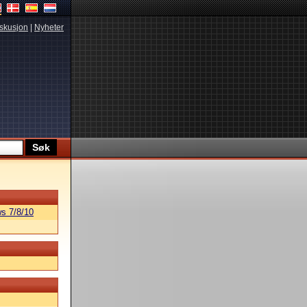
skusjon
|
Nyheter
s 7/8/10