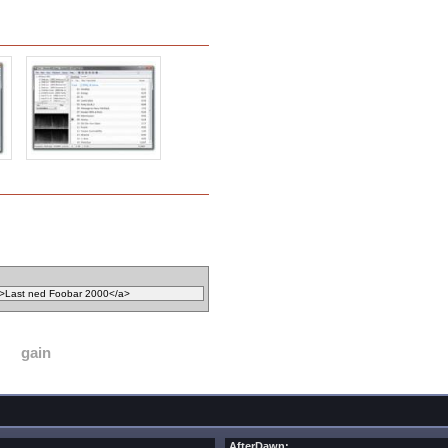
gain
AfterDawn: