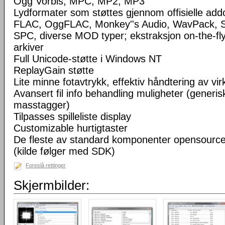
Ogg Vorbis, MPC, MP2, MP3
Lydformater som støttes gjennom offisielle a
FLAC, OggFLAC, Monkey''s Audio, WavPack,
SPC, diverse MOD typer; ekstraksjon on-the-fl
arkiver
Full Unicode-støtte i Windows NT
ReplayGain støtte
Lite minne fotavtrykk, effektiv håndtering av virke
Avansert fil info behandling muligheter (generisk
masstagger)
Tilpasses spilleliste display
Customizable hurtigtaster
De fleste av standard komponenter opensourc
(kilde følger med SDK)
Foreslå rettinger
Skjermbilder: