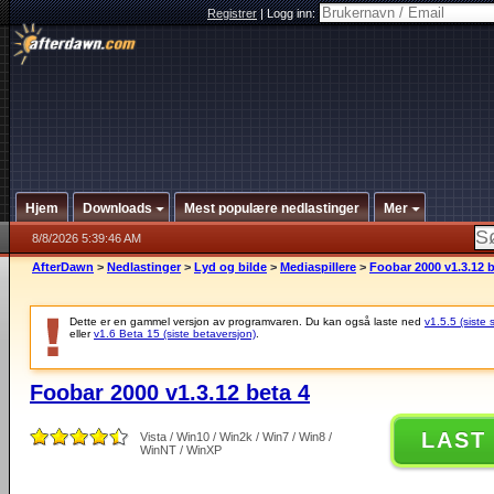
Registrer
|
Logg inn:
Hjem
Downloads
Mest populære nedlastinger
Mer
8/8/2026 5:39:46 AM
AfterDawn
>
Nedlastinger
>
Lyd og bilde
>
Mediaspillere
>
Foobar 2000 v1.3.12 b
Dette er en gammel versjon av programvaren. Du kan også laste ned
v1.5.5 (siste 
eller
v1.6 Beta 15 (siste betaversjon)
.
Foobar 2000 v1.3.12 beta 4
LAST
Vista / Win10 / Win2k / Win7 / Win8 /
WinNT / WinXP