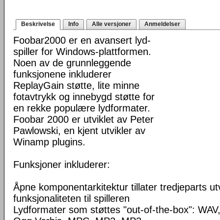
Beskrivelse
Info
Alle versjoner
Anmeldelser
Foobar2000 er en avansert lyd-
spiller for Windows-plattformen.
Noen av de grunnleggende
funksjonene inkluderer
ReplayGain støtte, lite minne
fotavtrykk og innebygd støtte for
en rekke populære lydformater.
Foobar 2000 er utviklet av Peter
Pawlowski, en kjent utvikler av
Winamp plugins.
Funksjoner inkluderer:
Åpne komponentarkitektur tillater tredjeparts ut
funksjonaliteten til spilleren
Lydformater som støttes "out-of-the-box": WA