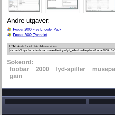
Andre utgaver:
Foobar 2000 Free Encoder Pack
Foobar 2000 (Portable)
HTML-kode for å koble til denne siden:
Søkeord:
foobar
2000
lyd-spiller
musepa
gain