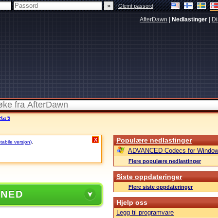
|
Glemt passord
AfterDawn
|
Nedlastinger
|
Di
ta 5
Populære nedlastinger
X
stabile versjon)
.
ADVANCED Codecs for Window
Flere populære nedlastinger
Siste oppdateringer
Flere siste oppdateringer
 NED
Hjelp oss
Legg til programvare