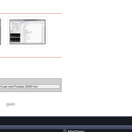
gain
AfterDawn: