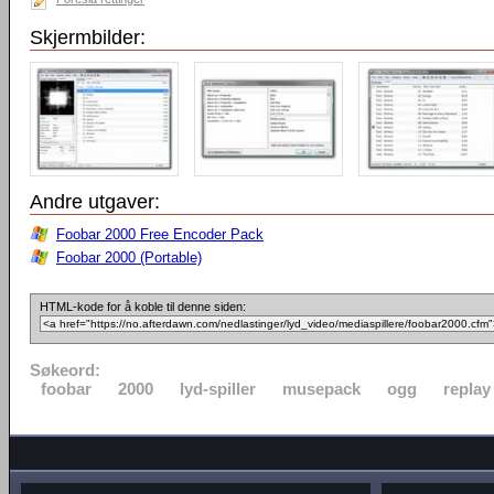
Skjermbilder:
Andre utgaver:
Foobar 2000 Free Encoder Pack
Foobar 2000 (Portable)
HTML-kode for å koble til denne siden:
Søkeord:
foobar
2000
lyd-spiller
musepack
ogg
replay