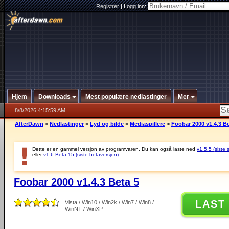
Registrer
|
Logg inn:
Hjem
Downloads
Mest populære nedlastinger
Mer
8/8/2026 4:15:59 AM
AfterDawn
>
Nedlastinger
>
Lyd og bilde
>
Mediaspillere
>
Foobar 2000 v1.4.3 Be
Dette er en gammel versjon av programvaren. Du kan også laste ned
v1.5.5 (siste 
eller
v1.6 Beta 15 (siste betaversjon)
.
Foobar 2000 v1.4.3 Beta 5
LAST
Vista / Win10 / Win2k / Win7 / Win8 /
WinNT / WinXP