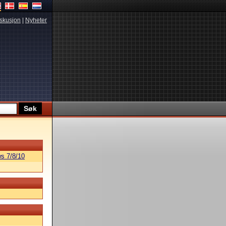
skusjon
|
Nyheter
s 7/8/10