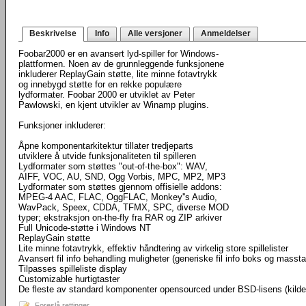
Beskrivelse
Info
Alle versjoner
Anmeldelser
Foobar2000 er en avansert lyd-spiller for Windows-
plattformen. Noen av de grunnleggende funksjonene
inkluderer ReplayGain støtte, lite minne fotavtrykk
og innebygd støtte for en rekke populære
lydformater. Foobar 2000 er utviklet av Peter
Pawlowski, en kjent utvikler av Winamp plugins.
Funksjoner inkluderer:
Åpne komponentarkitektur tillater tredjeparts
utviklere å utvide funksjonaliteten til spilleren
Lydformater som støttes "out-of-the-box": WAV,
AIFF, VOC, AU, SND, Ogg Vorbis, MPC, MP2, MP3
Lydformater som støttes gjennom offisielle addons:
MPEG-4 AAC, FLAC, OggFLAC, Monkey''s Audio,
WavPack, Speex, CDDA, TFMX, SPC, diverse MOD
typer; ekstraksjon on-the-fly fra RAR og ZIP arkiver
Full Unicode-støtte i Windows NT
ReplayGain støtte
Lite minne fotavtrykk, effektiv håndtering av virkelig store spillelister
Avansert fil info behandling muligheter (generiske fil info boks og masst
Tilpasses spilleliste display
Customizable hurtigtaster
De fleste av standard komponenter opensourced under BSD-lisens (kild
Foreslå rettinger