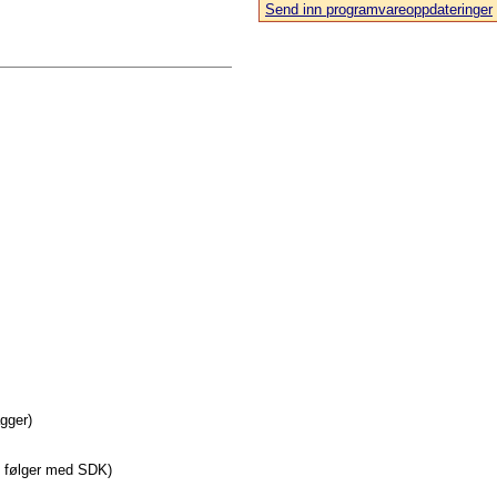
Send inn programvareoppdateringer
agger)
e følger med SDK)