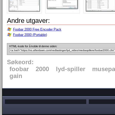
Andre utgaver:
Foobar 2000 Free Encoder Pack
Foobar 2000 (Portable)
HTML-kode for å koble til denne siden:
Søkeord:
foobar
2000
lyd-spiller
musepa
gain