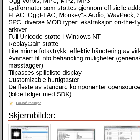
Ogg Vorbis, MPC, MP2, MP3
Lydformater som støttes gjennom offisielle a
FLAC, OggFLAC, Monkey''s Audio, WavPack,
SPC, diverse MOD typer; ekstraksjon on-the-fl
arkiver
Full Unicode-støtte i Windows NT
ReplayGain støtte
Lite minne fotavtrykk, effektiv håndtering av virke
Avansert fil info behandling muligheter (generisk
masstagger)
Tilpasses spilleliste display
Customizable hurtigtaster
De fleste av standard komponenter opensourc
(kilde følger med SDK)
Foreslå rettinger
Skjermbilder: