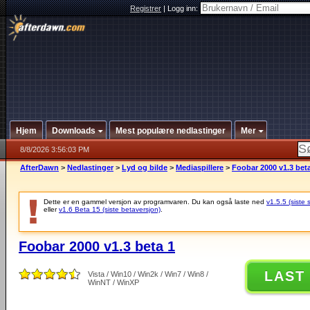
Registrer
|
Logg inn:
Hjem
Downloads
Mest populære nedlastinger
Mer
8/8/2026 3:56:03 PM
AfterDawn
>
Nedlastinger
>
Lyd og bilde
>
Mediaspillere
>
Foobar 2000 v1.3 bet
Dette er en gammel versjon av programvaren. Du kan også laste ned
v1.5.5 (siste 
eller
v1.6 Beta 15 (siste betaversjon)
.
Foobar 2000 v1.3 beta 1
LAST
Vista / Win10 / Win2k / Win7 / Win8 /
WinNT / WinXP