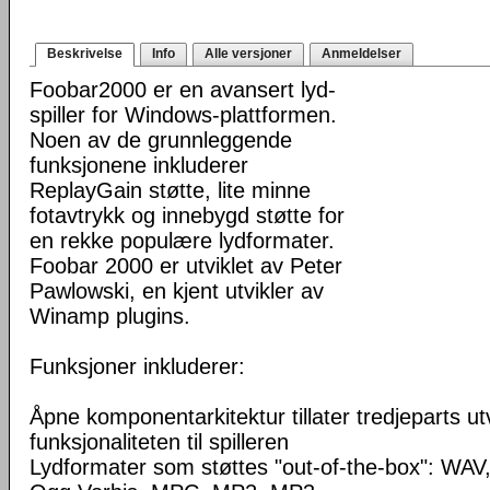
Beskrivelse
Info
Alle versjoner
Anmeldelser
Foobar2000 er en avansert lyd-
spiller for Windows-plattformen.
Noen av de grunnleggende
funksjonene inkluderer
ReplayGain støtte, lite minne
fotavtrykk og innebygd støtte for
en rekke populære lydformater.
Foobar 2000 er utviklet av Peter
Pawlowski, en kjent utvikler av
Winamp plugins.
Funksjoner inkluderer:
Åpne komponentarkitektur tillater tredjeparts ut
funksjonaliteten til spilleren
Lydformater som støttes "out-of-the-box": WA