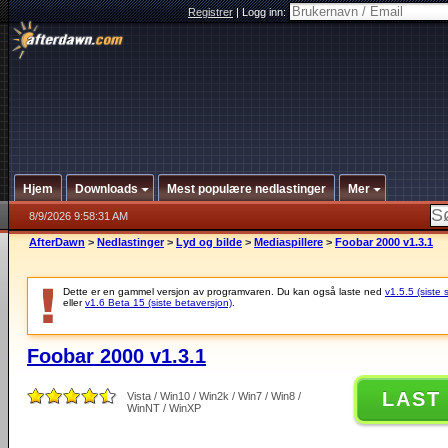
Registrer
|
Logg inn:
Hjem
Downloads
Mest populære nedlastinger
Mer
8/9/2026 9:58:31 AM
AfterDawn
>
Nedlastinger
>
Lyd og bilde
>
Mediaspillere
>
Foobar 2000 v1.3.1
Dette er en gammel versjon av programvaren. Du kan også laste ned
v1.5.5 (siste 
eller
v1.6 Beta 15 (siste betaversjon)
.
Foobar 2000 v1.3.1
LAST
Vista / Win10 / Win2k / Win7 / Win8 /
WinNT / WinXP