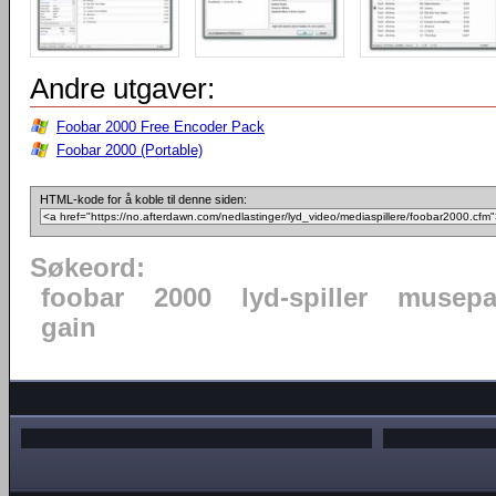
Andre utgaver:
Foobar 2000 Free Encoder Pack
Foobar 2000 (Portable)
HTML-kode for å koble til denne siden:
Søkeord:
foobar
2000
lyd-spiller
musepa
gain