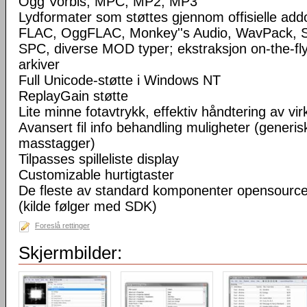
Ogg Vorbis, MPC, MP2, MP3
Lydformater som støttes gjennom offisielle a
FLAC, OggFLAC, Monkey''s Audio, WavPack,
SPC, diverse MOD typer; ekstraksjon on-the-fl
arkiver
Full Unicode-støtte i Windows NT
ReplayGain støtte
Lite minne fotavtrykk, effektiv håndtering av virke
Avansert fil info behandling muligheter (generisk
masstagger)
Tilpasses spilleliste display
Customizable hurtigtaster
De fleste av standard komponenter opensourc
(kilde følger med SDK)
Foreslå rettinger
Skjermbilder: