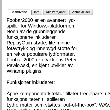
Beskrivelse
Info
Alle versjoner
Anmeldelser
Foobar2000 er en avansert lyd-
spiller for Windows-plattformen.
Noen av de grunnleggende
funksjonene inkluderer
ReplayGain støtte, lite minne
fotavtrykk og innebygd støtte for
en rekke populære lydformater.
Foobar 2000 er utviklet av Peter
Pawlowski, en kjent utvikler av
Winamp plugins.
Funksjoner inkluderer:
Åpne komponentarkitektur tillater tredjeparts ut
funksjonaliteten til spilleren
Lydformater som støttes "out-of-the-box": WA