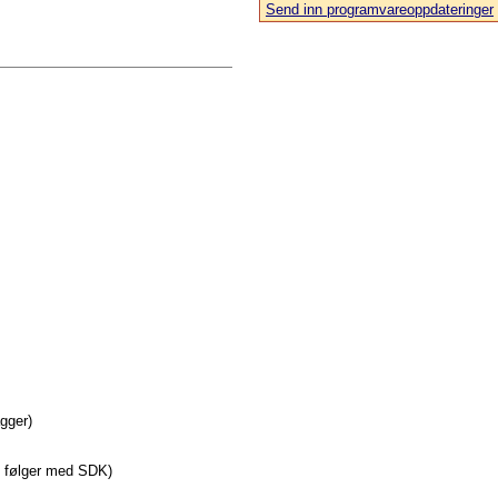
Send inn programvareoppdateringer
agger)
e følger med SDK)