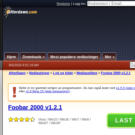
Registrer
|
Logg inn:
Hjem
Downloads
Mest populære nedlastinger
Mer
8/6/2026 8:01:18 AM
AfterDawn
>
Nedlastinger
>
Lyd og bilde
>
Mediaspillere
>
Foobar 2000 v1.2.1
Dette er en gammel versjon av programvaren. Du kan også laste ned
v1.5.5 (siste 
eller
v1.6 Beta 15 (siste betaversjon)
.
Foobar 2000 v1.2.1
LAST
Vista / Win10 / Win2k / Win7 / Win8 /
WinNT / WinXP