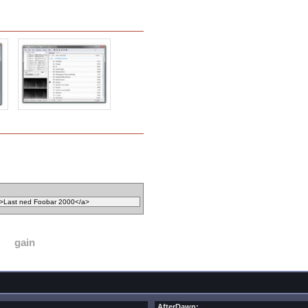
gain
AfterDawn: