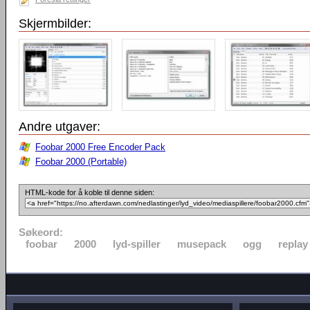
Skjermbilder:
Andre utgaver:
Foobar 2000 Free Encoder Pack
Foobar 2000 (Portable)
HTML-kode for å koble til denne siden:
Søkeord:
foobar
2000
lyd-spiller
musepack
ogg
replay