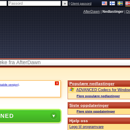
|
Glemt passord
AfterDawn
|
Nedlastinger
|
Di
Populære nedlastinger
X
stabile versjon)
.
ADVANCED Codecs for Window
Flere populære nedlastinger
Siste oppdateringer
Flere siste oppdateringer
 NED
Hjelp oss
Legg til programvare