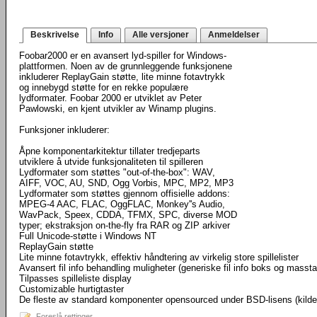
Beskrivelse
Info
Alle versjoner
Anmeldelser
Foobar2000 er en avansert lyd-spiller for Windows-
plattformen. Noen av de grunnleggende funksjonene
inkluderer ReplayGain støtte, lite minne fotavtrykk
og innebygd støtte for en rekke populære
lydformater. Foobar 2000 er utviklet av Peter
Pawlowski, en kjent utvikler av Winamp plugins.
Funksjoner inkluderer:
Åpne komponentarkitektur tillater tredjeparts
utviklere å utvide funksjonaliteten til spilleren
Lydformater som støttes "out-of-the-box": WAV,
AIFF, VOC, AU, SND, Ogg Vorbis, MPC, MP2, MP3
Lydformater som støttes gjennom offisielle addons:
MPEG-4 AAC, FLAC, OggFLAC, Monkey''s Audio,
WavPack, Speex, CDDA, TFMX, SPC, diverse MOD
typer; ekstraksjon on-the-fly fra RAR og ZIP arkiver
Full Unicode-støtte i Windows NT
ReplayGain støtte
Lite minne fotavtrykk, effektiv håndtering av virkelig store spillelister
Avansert fil info behandling muligheter (generiske fil info boks og masst
Tilpasses spilleliste display
Customizable hurtigtaster
De fleste av standard komponenter opensourced under BSD-lisens (kild
Foreslå rettinger