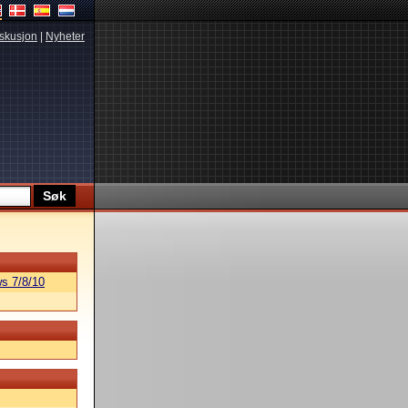
skusjon
|
Nyheter
s 7/8/10