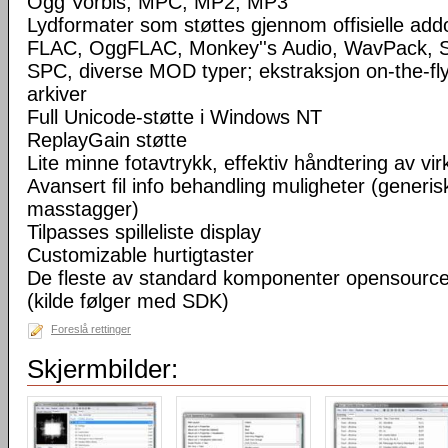
Ogg Vorbis, MPC, MP2, MP3
Lydformater som støttes gjennom offisielle a
FLAC, OggFLAC, Monkey''s Audio, WavPack,
SPC, diverse MOD typer; ekstraksjon on-the-fl
arkiver
Full Unicode-støtte i Windows NT
ReplayGain støtte
Lite minne fotavtrykk, effektiv håndtering av virke
Avansert fil info behandling muligheter (generisk
masstagger)
Tilpasses spilleliste display
Customizable hurtigtaster
De fleste av standard komponenter opensourc
(kilde følger med SDK)
Foreslå rettinger
Skjermbilder: