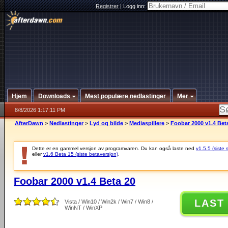
Registrer
|
Logg inn:
Hjem
Downloads
Mest populære nedlastinger
Mer
8/8/2026 1:17:11 PM
AfterDawn
>
Nedlastinger
>
Lyd og bilde
>
Mediaspillere
>
Foobar 2000 v1.4 Bet
Dette er en gammel versjon av programvaren. Du kan også laste ned
v1.5.5 (siste 
eller
v1.6 Beta 15 (siste betaversjon)
.
Foobar 2000 v1.4 Beta 20
LAST
Vista / Win10 / Win2k / Win7 / Win8 /
WinNT / WinXP