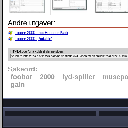
Andre utgaver:
Foobar 2000 Free Encoder Pack
Foobar 2000 (Portable)
HTML-kode for å koble til denne siden:
Søkeord:
foobar
2000
lyd-spiller
musepa
gain