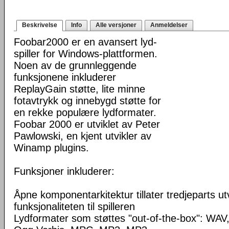
Beskrivelse
Info
Alle versjoner
Anmeldelser
Foobar2000 er en avansert lyd-
spiller for Windows-plattformen.
Noen av de grunnleggende
funksjonene inkluderer
ReplayGain støtte, lite minne
fotavtrykk og innebygd støtte for
en rekke populære lydformater.
Foobar 2000 er utviklet av Peter
Pawlowski, en kjent utvikler av
Winamp plugins.
Funksjoner inkluderer:
Åpne komponentarkitektur tillater tredjeparts ut
funksjonaliteten til spilleren
Lydformater som støttes "out-of-the-box": WA