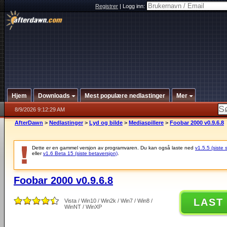
Registrer
|
Logg inn:
Hjem
Downloads
Mest populære nedlastinger
Mer
8/9/2026 9:12:29 AM
AfterDawn
>
Nedlastinger
>
Lyd og bilde
>
Mediaspillere
>
Foobar 2000 v0.9.6.8
Dette er en gammel versjon av programvaren. Du kan også laste ned
v1.5.5 (siste 
eller
v1.6 Beta 15 (siste betaversjon)
.
Foobar 2000 v0.9.6.8
LAST
Vista / Win10 / Win2k / Win7 / Win8 /
WinNT / WinXP