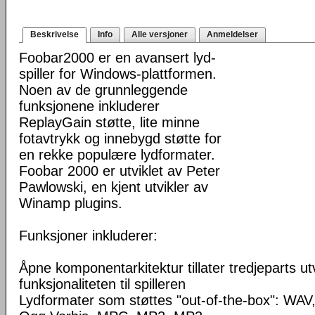
Beskrivelse
Info
Alle versjoner
Anmeldelser
Foobar2000 er en avansert lyd-
spiller for Windows-plattformen.
Noen av de grunnleggende
funksjonene inkluderer
ReplayGain støtte, lite minne
fotavtrykk og innebygd støtte for
en rekke populære lydformater.
Foobar 2000 er utviklet av Peter
Pawlowski, en kjent utvikler av
Winamp plugins.
Funksjoner inkluderer:
Åpne komponentarkitektur tillater tredjeparts ut
funksjonaliteten til spilleren
Lydformater som støttes "out-of-the-box": WA