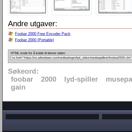
Andre utgaver:
Foobar 2000 Free Encoder Pack
Foobar 2000 (Portable)
HTML-kode for å koble til denne siden:
Søkeord:
foobar
2000
lyd-spiller
musepa
gain