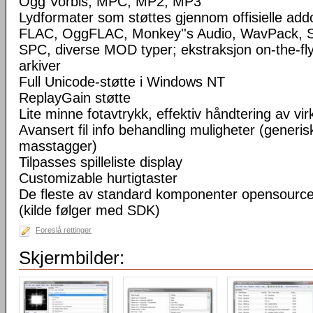
Ogg Vorbis, MPC, MP2, MP3
Lydformater som støttes gjennom offisielle a
FLAC, OggFLAC, Monkey''s Audio, WavPack,
SPC, diverse MOD typer; ekstraksjon on-the-fl
arkiver
Full Unicode-støtte i Windows NT
ReplayGain støtte
Lite minne fotavtrykk, effektiv håndtering av virke
Avansert fil info behandling muligheter (generisk
masstagger)
Tilpasses spilleliste display
Customizable hurtigtaster
De fleste av standard komponenter opensourc
(kilde følger med SDK)
Foreslå rettinger
Skjermbilder: