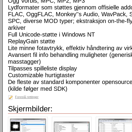
Ogg Vorbis, MPC, MP2, MP3
Lydformater som støttes gjennom offisielle a
FLAC, OggFLAC, Monkey''s Audio, WavPack,
SPC, diverse MOD typer; ekstraksjon on-the-fl
arkiver
Full Unicode-støtte i Windows NT
ReplayGain støtte
Lite minne fotavtrykk, effektiv håndtering av virke
Avansert fil info behandling muligheter (generisk
masstagger)
Tilpasses spilleliste display
Customizable hurtigtaster
De fleste av standard komponenter opensourc
(kilde følger med SDK)
Foreslå rettinger
Skjermbilder: