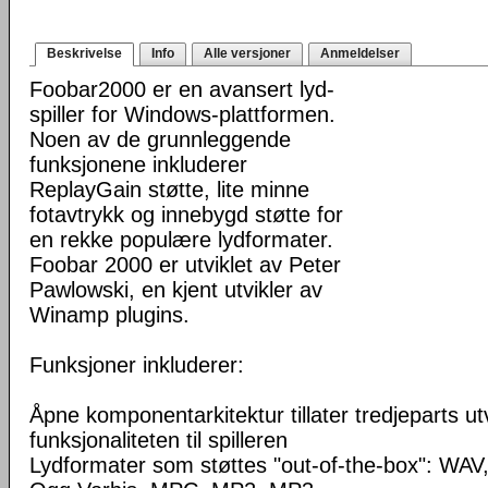
Beskrivelse
Info
Alle versjoner
Anmeldelser
Foobar2000 er en avansert lyd-
spiller for Windows-plattformen.
Noen av de grunnleggende
funksjonene inkluderer
ReplayGain støtte, lite minne
fotavtrykk og innebygd støtte for
en rekke populære lydformater.
Foobar 2000 er utviklet av Peter
Pawlowski, en kjent utvikler av
Winamp plugins.
Funksjoner inkluderer:
Åpne komponentarkitektur tillater tredjeparts ut
funksjonaliteten til spilleren
Lydformater som støttes "out-of-the-box": WA