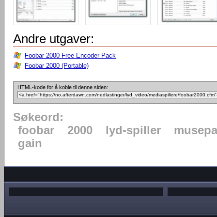
Andre utgaver:
Foobar 2000 Free Encoder Pack
Foobar 2000 (Portable)
HTML-kode for å koble til denne siden:
Søkeord:
foobar
2000
lyd-spiller
musepa
gain