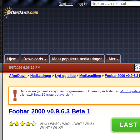
Registrer
|
Logg inn:
Hjem
Downloads
Mest populære nedlastinger
Mer
8/8/2026 6:08:12 PM
AfterDawn
>
Nedlastinger
>
Lyd og bilde
>
Mediaspillere
>
Foobar 2000 v0.9.6.3 
Dette er en gammel versjon av programvaren. Du kan også laste ned
v1.5.5 (siste 
eller
v1.6 Beta 15 (siste betaversjon)
.
Foobar 2000 v0.9.6.3 Beta 1
LAST
Vista / Win10 / Win2k / Win7 / Win8 /
WinNT / WinXP