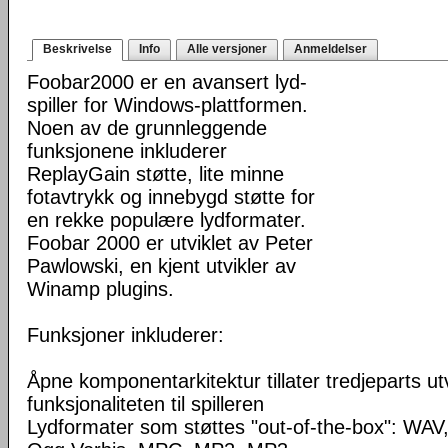
Beskrivelse
Info
Alle versjoner
Anmeldelser
Foobar2000 er en avansert lyd-
spiller for Windows-plattformen.
Noen av de grunnleggende
funksjonene inkluderer
ReplayGain støtte, lite minne
fotavtrykk og innebygd støtte for
en rekke populære lydformater.
Foobar 2000 er utviklet av Peter
Pawlowski, en kjent utvikler av
Winamp plugins.
Funksjoner inkluderer:
Åpne komponentarkitektur tillater tredjeparts ut
funksjonaliteten til spilleren
Lydformater som støttes "out-of-the-box": WA