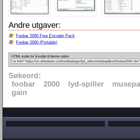
Andre utgaver:
Foobar 2000 Free Encoder Pack
Foobar 2000 (Portable)
HTML-kode for å koble til denne siden:
Søkeord:
foobar
2000
lyd-spiller
musepa
gain