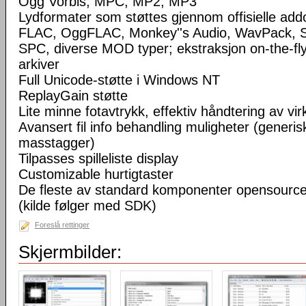
Ogg Vorbis, MPC, MP2, MP3
Lydformater som støttes gjennom offisielle a
FLAC, OggFLAC, Monkey''s Audio, WavPack,
SPC, diverse MOD typer; ekstraksjon on-the-fl
arkiver
Full Unicode-støtte i Windows NT
ReplayGain støtte
Lite minne fotavtrykk, effektiv håndtering av virke
Avansert fil info behandling muligheter (generisk
masstagger)
Tilpasses spilleliste display
Customizable hurtigtaster
De fleste av standard komponenter opensourc
(kilde følger med SDK)
Foreslå rettinger
Skjermbilder: