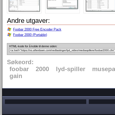
Andre utgaver:
Foobar 2000 Free Encoder Pack
Foobar 2000 (Portable)
HTML-kode for å koble til denne siden:
Søkeord:
foobar
2000
lyd-spiller
musepa
gain