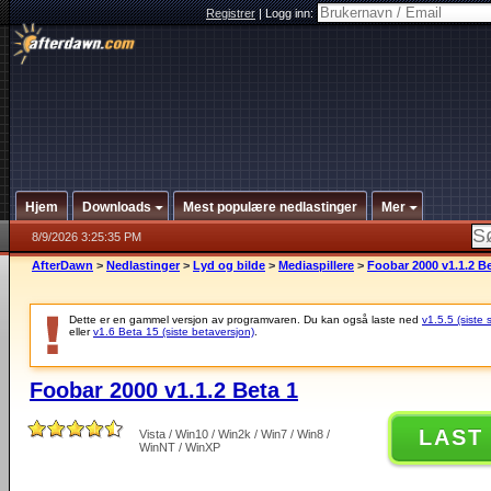
Registrer
|
Logg inn:
Hjem
Downloads
Mest populære nedlastinger
Mer
8/9/2026 3:25:35 PM
AfterDawn
>
Nedlastinger
>
Lyd og bilde
>
Mediaspillere
>
Foobar 2000 v1.1.2 Be
Dette er en gammel versjon av programvaren. Du kan også laste ned
v1.5.5 (siste 
eller
v1.6 Beta 15 (siste betaversjon)
.
Foobar 2000 v1.1.2 Beta 1
LAST
Vista / Win10 / Win2k / Win7 / Win8 /
WinNT / WinXP