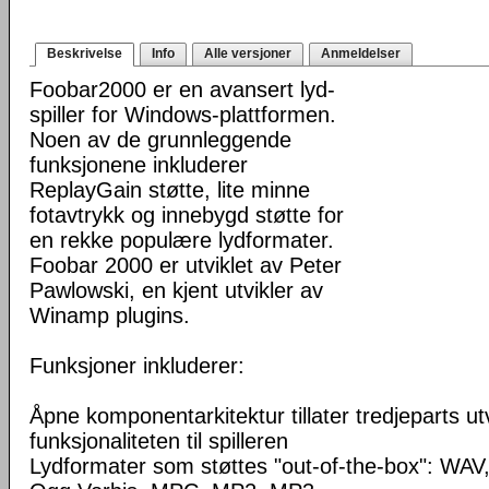
Beskrivelse
Info
Alle versjoner
Anmeldelser
Foobar2000 er en avansert lyd-
spiller for Windows-plattformen.
Noen av de grunnleggende
funksjonene inkluderer
ReplayGain støtte, lite minne
fotavtrykk og innebygd støtte for
en rekke populære lydformater.
Foobar 2000 er utviklet av Peter
Pawlowski, en kjent utvikler av
Winamp plugins.
Funksjoner inkluderer:
Åpne komponentarkitektur tillater tredjeparts ut
funksjonaliteten til spilleren
Lydformater som støttes "out-of-the-box": WA