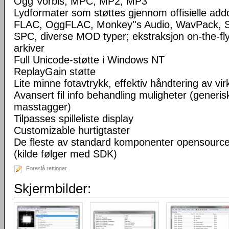
Ogg Vorbis, MPC, MP2, MP3
Lydformater som støttes gjennom offisielle a
FLAC, OggFLAC, Monkey''s Audio, WavPack,
SPC, diverse MOD typer; ekstraksjon on-the-fl
arkiver
Full Unicode-støtte i Windows NT
ReplayGain støtte
Lite minne fotavtrykk, effektiv håndtering av virke
Avansert fil info behandling muligheter (generisk
masstagger)
Tilpasses spilleliste display
Customizable hurtigtaster
De fleste av standard komponenter opensourc
(kilde følger med SDK)
Foreslå rettinger
Skjermbilder: