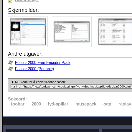
Skjermbilder:
Andre utgaver:
Foobar 2000 Free Encoder Pack
Foobar 2000 (Portable)
HTML-kode for å koble til denne siden:
Søkeord:
foobar
2000
lyd-spiller
musepack
ogg
replay