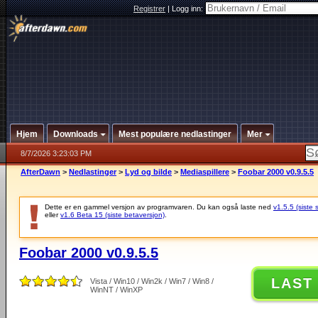
Registrer
|
Logg inn:
Hjem
Downloads
Mest populære nedlastinger
Mer
8/7/2026 3:23:03 PM
AfterDawn
>
Nedlastinger
>
Lyd og bilde
>
Mediaspillere
>
Foobar 2000 v0.9.5.5
Dette er en gammel versjon av programvaren. Du kan også laste ned
v1.5.5 (siste 
eller
v1.6 Beta 15 (siste betaversjon)
.
Foobar 2000 v0.9.5.5
LAST
Vista / Win10 / Win2k / Win7 / Win8 /
WinNT / WinXP