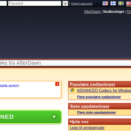
|
Glemt passord
AfterDawn
|
Nedlastinger
|
Di
Populære nedlastinger
X
stabile versjon)
.
ADVANCED Codecs for Window
Flere populære nedlastinger
Siste oppdateringer
Flere siste oppdateringer
 NED
Hjelp oss
Legg til programvare