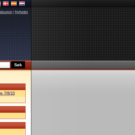
skusjon
|
Nyheter
s 7/8/10