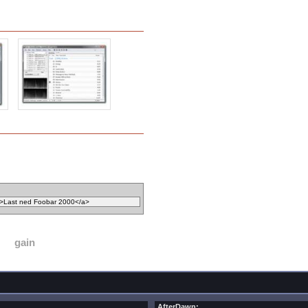
gain
AfterDawn: