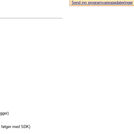
Send inn programvareoppdateringer
agger)
e følger med SDK)