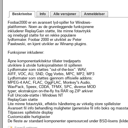
Beskrivelse
Info
Alle versjoner
Anmeldelser
Foobar2000 er en avansert lyd-spiller for Windows-
plattformen. Noen av de grunnleggende funksjonene
inkluderer ReplayGain støtte, lite minne fotavtrykk
og innebygd støtte for en rekke populære
lydformater. Foobar 2000 er utviklet av Peter
Pawlowski, en kjent utvikler av Winamp plugins.
Funksjoner inkluderer:
Åpne komponentarkitektur tillater tredjeparts
utviklere å utvide funksjonaliteten til spilleren
Lydformater som støttes "out-of-the-box": WAV,
AIFF, VOC, AU, SND, Ogg Vorbis, MPC, MP2, MP3
Lydformater som støttes gjennom offisielle addons:
MPEG-4 AAC, FLAC, OggFLAC, Monkey''s Audio,
WavPack, Speex, CDDA, TFMX, SPC, diverse MOD
typer; ekstraksjon on-the-fly fra RAR og ZIP arkiver
Full Unicode-støtte i Windows NT
ReplayGain støtte
Lite minne fotavtrykk, effektiv håndtering av virkelig store spillelister
Avansert fil info behandling muligheter (generiske fil info boks og masst
Tilpasses spilleliste display
Customizable hurtigtaster
De fleste av standard komponenter opensourced under BSD-lisens (kild
Foreslå rettinger