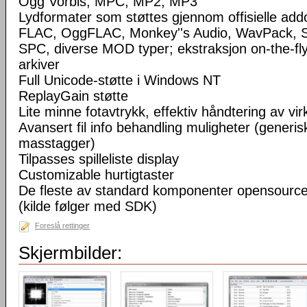
Ogg Vorbis, MPC, MP2, MP3
Lydformater som støttes gjennom offisielle a
FLAC, OggFLAC, Monkey''s Audio, WavPack,
SPC, diverse MOD typer; ekstraksjon on-the-fl
arkiver
Full Unicode-støtte i Windows NT
ReplayGain støtte
Lite minne fotavtrykk, effektiv håndtering av virke
Avansert fil info behandling muligheter (generisk
masstagger)
Tilpasses spilleliste display
Customizable hurtigtaster
De fleste av standard komponenter opensourc
(kilde følger med SDK)
Foreslå rettinger
Skjermbilder: