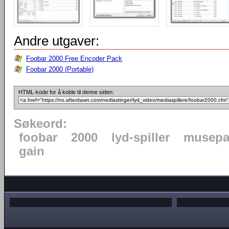
Andre utgaver:
Foobar 2000 Free Encoder Pack
Foobar 2000 (Portable)
HTML-kode for å koble til denne siden:
Søkeord:
foobar
2000
lyd-spiller
musepa
gain