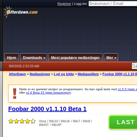
Registrer
|
Logg inn:
Hjem
Downloads
Mest populære nedlastinger
Mer
8/6/2026 2:53:25 AM
AfterDawn
>
Nedlastinger
>
Lyd og bilde
>
Mediaspillere
>
Foobar 2000 v1.1.10 
Dette er en gammel versjon av programvaren. Du kan også laste ned
v1.5.5 (siste 
eller
v1.6 Beta 15 (siste betaversjon)
.
Foobar 2000 v1.1.10 Beta 1
LAST
Vista / Win10 / Win2k / Win7 / Win8 /
WinNT / WinXP