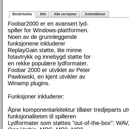
Beskrivelse
Info
Alle versjoner
Anmeldelser
Foobar2000 er en avansert lyd-
spiller for Windows-plattformen.
Noen av de grunnleggende
funksjonene inkluderer
ReplayGain støtte, lite minne
fotavtrykk og innebygd støtte for
en rekke populære lydformater.
Foobar 2000 er utviklet av Peter
Pawlowski, en kjent utvikler av
Winamp plugins.
Funksjoner inkluderer:
Åpne komponentarkitektur tillater tredjeparts ut
funksjonaliteten til spilleren
Lydformater som støttes "out-of-the-box": WA