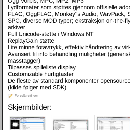
Ogg Vorbis, MPC, MP2, MP3
Lydformater som støttes gjennom offisielle a
FLAC, OggFLAC, Monkey''s Audio, WavPack,
SPC, diverse MOD typer; ekstraksjon on-the-fl
arkiver
Full Unicode-støtte i Windows NT
ReplayGain støtte
Lite minne fotavtrykk, effektiv håndtering av virke
Avansert fil info behandling muligheter (generisk
masstagger)
Tilpasses spilleliste display
Customizable hurtigtaster
De fleste av standard komponenter opensourc
(kilde følger med SDK)
Foreslå rettinger
Skjermbilder: