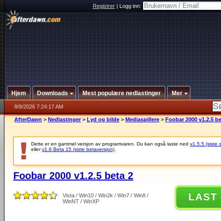
Registrer
|
Logg inn:
Hjem
Downloads
Mest populære nedlastinger
Mer
8/9/2026 7:24:17 AM
AfterDawn
>
Nedlastinger
>
Lyd og bilde
>
Mediaspillere
>
Foobar 2000 v1.2.5 be
Dette er en gammel versjon av programvaren. Du kan også laste ned
v1.5.5 (siste 
eller
v1.6 Beta 15 (siste betaversjon)
.
Foobar 2000 v1.2.5 beta 2
LAST
Vista / Win10 / Win2k / Win7 / Win8 /
WinNT / WinXP