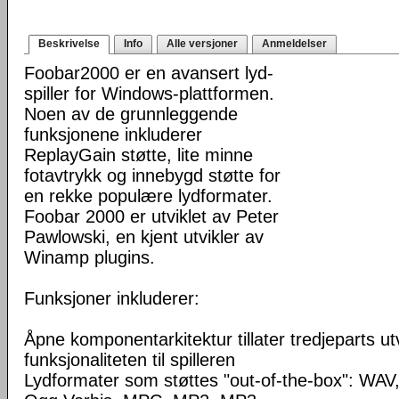
Beskrivelse
Info
Alle versjoner
Anmeldelser
Foobar2000 er en avansert lyd-
spiller for Windows-plattformen.
Noen av de grunnleggende
funksjonene inkluderer
ReplayGain støtte, lite minne
fotavtrykk og innebygd støtte for
en rekke populære lydformater.
Foobar 2000 er utviklet av Peter
Pawlowski, en kjent utvikler av
Winamp plugins.
Funksjoner inkluderer:
Åpne komponentarkitektur tillater tredjeparts ut
funksjonaliteten til spilleren
Lydformater som støttes "out-of-the-box": WA