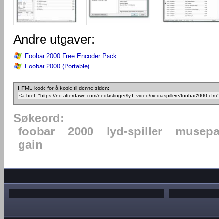
Andre utgaver:
Foobar 2000 Free Encoder Pack
Foobar 2000 (Portable)
HTML-kode for å koble til denne siden:
Søkeord:
foobar
2000
lyd-spiller
musepa
gain