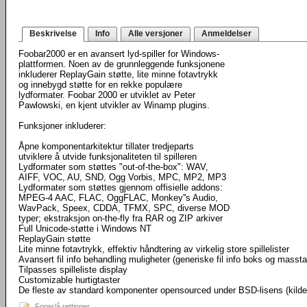
Beskrivelse
Info
Alle versjoner
Anmeldelser
Foobar2000 er en avansert lyd-spiller for Windows-
plattformen. Noen av de grunnleggende funksjonene
inkluderer ReplayGain støtte, lite minne fotavtrykk
og innebygd støtte for en rekke populære
lydformater. Foobar 2000 er utviklet av Peter
Pawlowski, en kjent utvikler av Winamp plugins.
Funksjoner inkluderer:
Åpne komponentarkitektur tillater tredjeparts
utviklere å utvide funksjonaliteten til spilleren
Lydformater som støttes "out-of-the-box": WAV,
AIFF, VOC, AU, SND, Ogg Vorbis, MPC, MP2, MP3
Lydformater som støttes gjennom offisielle addons:
MPEG-4 AAC, FLAC, OggFLAC, Monkey''s Audio,
WavPack, Speex, CDDA, TFMX, SPC, diverse MOD
typer; ekstraksjon on-the-fly fra RAR og ZIP arkiver
Full Unicode-støtte i Windows NT
ReplayGain støtte
Lite minne fotavtrykk, effektiv håndtering av virkelig store spillelister
Avansert fil info behandling muligheter (generiske fil info boks og masst
Tilpasses spilleliste display
Customizable hurtigtaster
De fleste av standard komponenter opensourced under BSD-lisens (kild
Foreslå rettinger