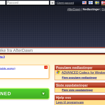
|
Glemt passord
AfterDawn
|
Nedlastinger
|
Di
ta 3
Populære nedlastinger
X
stabile versjon)
.
ADVANCED Codecs for Window
Flere populære nedlastinger
Siste oppdateringer
Flere siste oppdateringer
 NED
Hjelp oss
Legg til programvare