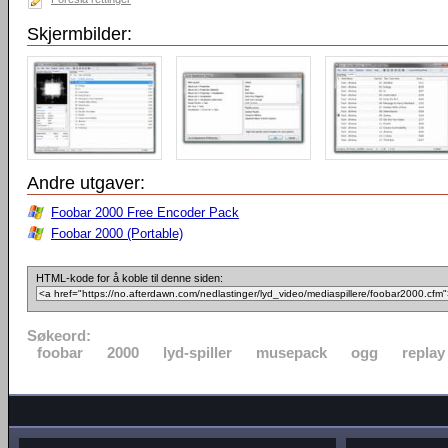
Skjermbilder:
Andre utgaver:
Foobar 2000 Free Encoder Pack
Foobar 2000 (Portable)
HTML-kode for å koble til denne siden:
Søkeord:
foobar
2000
lyd-spiller
musepack
ogg
replay