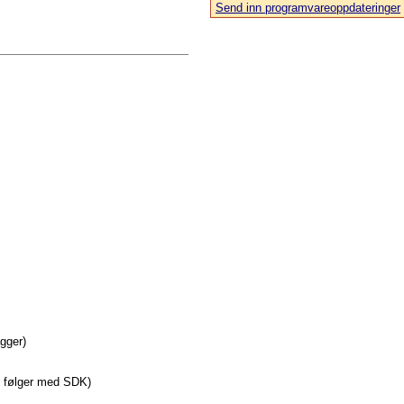
Send inn programvareoppdateringer
agger)
e følger med SDK)