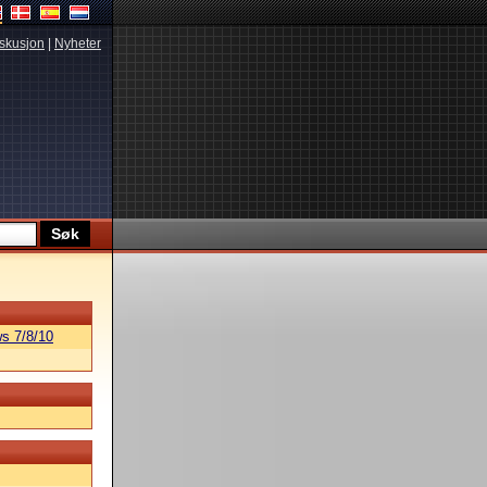
skusjon
|
Nyheter
s 7/8/10