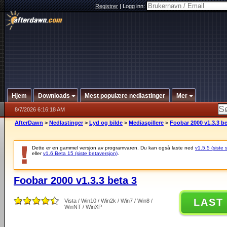
Registrer
|
Logg inn:
Hjem
Downloads
Mest populære nedlastinger
Mer
8/7/2026 6:16:18 AM
AfterDawn
>
Nedlastinger
>
Lyd og bilde
>
Mediaspillere
>
Foobar 2000 v1.3.3 be
Dette er en gammel versjon av programvaren. Du kan også laste ned
v1.5.5 (siste 
eller
v1.6 Beta 15 (siste betaversjon)
.
Foobar 2000 v1.3.3 beta 3
LAST
Vista / Win10 / Win2k / Win7 / Win8 /
WinNT / WinXP