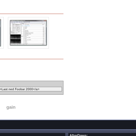
gain
AfterDawn: