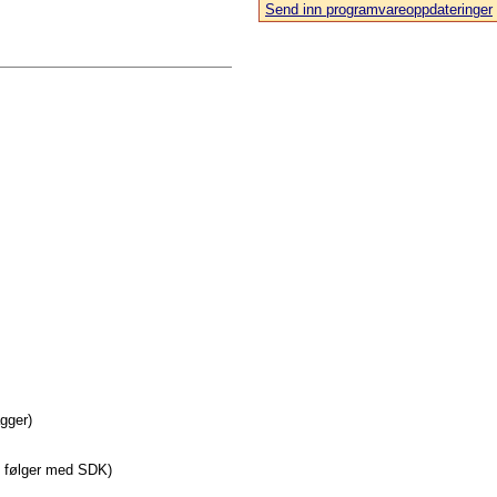
Send inn programvareoppdateringer
agger)
e følger med SDK)