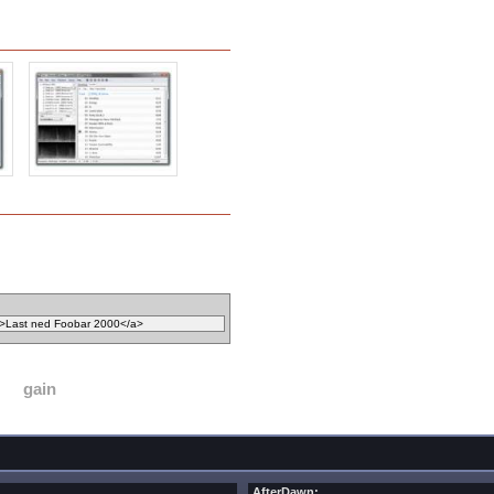
gain
AfterDawn: