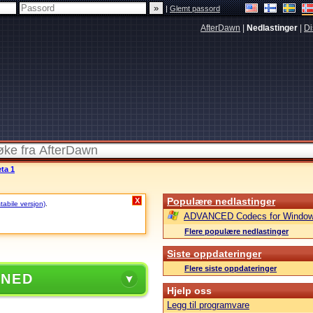
|
Glemt passord
AfterDawn
|
Nedlastinger
|
Di
ta 1
Populære nedlastinger
X
stabile versjon)
.
ADVANCED Codecs for Window
Flere populære nedlastinger
Siste oppdateringer
Flere siste oppdateringer
 NED
Hjelp oss
Legg til programvare