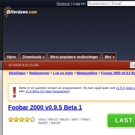
Registrer
|
Logg inn:
Hjem
Downloads
Mest populære nedlastinger
Mer
8/7/2026 8:01:01 AM
AfterDawn
>
Nedlastinger
>
Lyd og bilde
>
Mediaspillere
>
Foobar 2000 v0.9.5 Be
Dette er en gammel versjon av programvaren. Du kan også laste ned
v1.5.5 (siste 
eller
v1.6 Beta 15 (siste betaversjon)
.
Foobar 2000 v0.9.5 Beta 1
LAST
Vista / Win10 / Win2k / Win7 / Win8 /
WinNT / WinXP