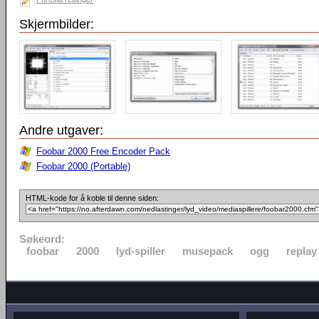
Skjermbilder:
Andre utgaver:
Foobar 2000 Free Encoder Pack
Foobar 2000 (Portable)
HTML-kode for å koble til denne siden:
Søkeord:
foobar
2000
lyd-spiller
musepack
ogg
replay