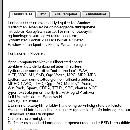
Beskrivelse
Info
Alle versjoner
Anmeldelser
Foobar2000 er en avansert lyd-spiller for Windows-
plattformen. Noen av de grunnleggende funksjonene
inkluderer ReplayGain støtte, lite minne fotavtrykk
og innebygd støtte for en rekke populære
lydformater. Foobar 2000 er utviklet av Peter
Pawlowski, en kjent utvikler av Winamp plugins.
Funksjoner inkluderer:
Åpne komponentarkitektur tillater tredjeparts
utviklere å utvide funksjonaliteten til spilleren
Lydformater som støttes "out-of-the-box": WAV,
AIFF, VOC, AU, SND, Ogg Vorbis, MPC, MP2, MP3
Lydformater som støttes gjennom offisielle addons:
MPEG-4 AAC, FLAC, OggFLAC, Monkey''s Audio,
WavPack, Speex, CDDA, TFMX, SPC, diverse MOD
typer; ekstraksjon on-the-fly fra RAR og ZIP arkiver
Full Unicode-støtte i Windows NT
ReplayGain støtte
Lite minne fotavtrykk, effektiv håndtering av virkelig store spillelister
Avansert fil info behandling muligheter (generiske fil info boks og masst
Tilpasses spilleliste display
Customizable hurtigtaster
De fleste av standard komponenter opensourced under BSD-lisens (kild
Foreslå rettinger