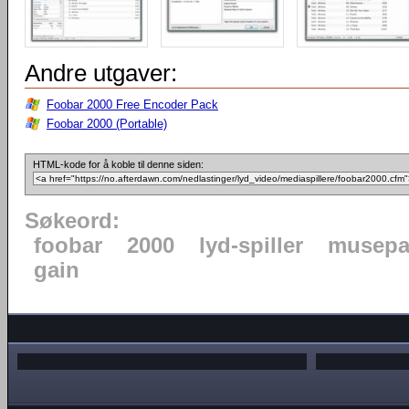
Andre utgaver:
Foobar 2000 Free Encoder Pack
Foobar 2000 (Portable)
HTML-kode for å koble til denne siden:
Søkeord:
foobar
2000
lyd-spiller
musepa
gain