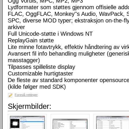
Ogg Vorbis, MPC, MP2, MP3
Lydformater som støttes gjennom offisielle a
FLAC, OggFLAC, Monkey''s Audio, WavPack,
SPC, diverse MOD typer; ekstraksjon on-the-fl
arkiver
Full Unicode-støtte i Windows NT
ReplayGain støtte
Lite minne fotavtrykk, effektiv håndtering av virke
Avansert fil info behandling muligheter (generisk
masstagger)
Tilpasses spilleliste display
Customizable hurtigtaster
De fleste av standard komponenter opensourc
(kilde følger med SDK)
Foreslå rettinger
Skjermbilder: