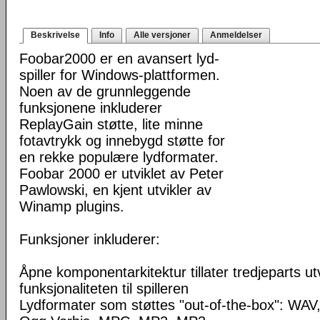
Beskrivelse
Info
Alle versjoner
Anmeldelser
Foobar2000 er en avansert lyd-
spiller for Windows-plattformen.
Noen av de grunnleggende
funksjonene inkluderer
ReplayGain støtte, lite minne
fotavtrykk og innebygd støtte for
en rekke populære lydformater.
Foobar 2000 er utviklet av Peter
Pawlowski, en kjent utvikler av
Winamp plugins.
Funksjoner inkluderer:
Åpne komponentarkitektur tillater tredjeparts ut
funksjonaliteten til spilleren
Lydformater som støttes "out-of-the-box": WA