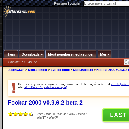
Registrer
|
Logg inn:
Hjem
Downloads
Mest populære nedlastinger
Mer
8/8/2026 7:13:43 PM
AfterDawn
>
Nedlastinger
>
Lyd og bilde
>
Mediaspillere
>
Foobar 2000 v0.9.6.2 
Dette er en gammel versjon av programvaren. Du kan også laste ned
v1.5.5 (siste 
eller
v1.6 Beta 15 (siste betaversjon)
.
Foobar 2000 v0.9.6.2 beta 2
LAST
Vista / Win10 / Win2k / Win7 / Win8 /
WinNT / WinXP