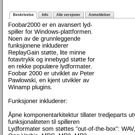
Beskrivelse
Info
Alle versjoner
Anmeldelser
Foobar2000 er en avansert lyd-
spiller for Windows-plattformen.
Noen av de grunnleggende
funksjonene inkluderer
ReplayGain støtte, lite minne
fotavtrykk og innebygd støtte for
en rekke populære lydformater.
Foobar 2000 er utviklet av Peter
Pawlowski, en kjent utvikler av
Winamp plugins.
Funksjoner inkluderer:
Åpne komponentarkitektur tillater tredjeparts ut
funksjonaliteten til spilleren
Lydformater som støttes "out-of-the-box": WA