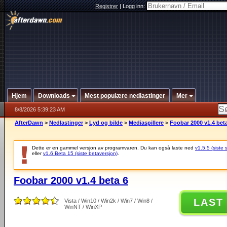
Registrer
|
Logg inn:
Hjem
Downloads
Mest populære nedlastinger
Mer
8/8/2026 5:39:23 AM
AfterDawn
>
Nedlastinger
>
Lyd og bilde
>
Mediaspillere
>
Foobar 2000 v1.4 bet
Dette er en gammel versjon av programvaren. Du kan også laste ned
v1.5.5 (siste 
eller
v1.6 Beta 15 (siste betaversjon)
.
Foobar 2000 v1.4 beta 6
LAST
Vista / Win10 / Win2k / Win7 / Win8 /
WinNT / WinXP