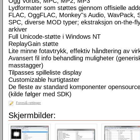
Ogg Vorbis, MPC, MP2, MP3
Lydformater som støttes gjennom offisielle a
FLAC, OggFLAC, Monkey''s Audio, WavPack,
SPC, diverse MOD typer; ekstraksjon on-the-fl
arkiver
Full Unicode-støtte i Windows NT
ReplayGain støtte
Lite minne fotavtrykk, effektiv håndtering av virke
Avansert fil info behandling muligheter (generisk
masstagger)
Tilpasses spilleliste display
Customizable hurtigtaster
De fleste av standard komponenter opensourc
(kilde følger med SDK)
Foreslå rettinger
Skjermbilder: