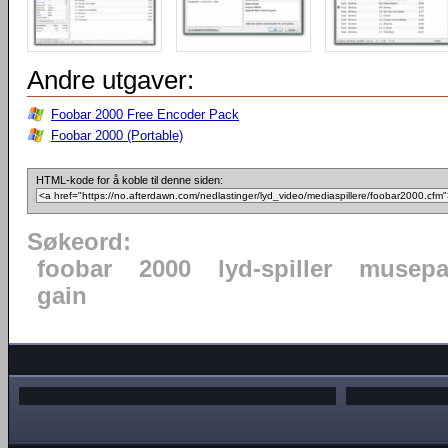
Andre utgaver:
Foobar 2000 Free Encoder Pack
Foobar 2000 (Portable)
HTML-kode for å koble til denne siden:
Søkeord:
foobar
2000
lyd-spiller
musepa
gain