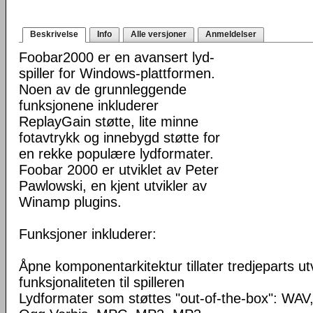
Beskrivelse
Info
Alle versjoner
Anmeldelser
Foobar2000 er en avansert lyd-
spiller for Windows-plattformen.
Noen av de grunnleggende
funksjonene inkluderer
ReplayGain støtte, lite minne
fotavtrykk og innebygd støtte for
en rekke populære lydformater.
Foobar 2000 er utviklet av Peter
Pawlowski, en kjent utvikler av
Winamp plugins.
Funksjoner inkluderer:
Åpne komponentarkitektur tillater tredjeparts ut
funksjonaliteten til spilleren
Lydformater som støttes "out-of-the-box": WA