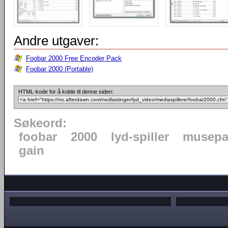
Andre utgaver:
Foobar 2000 Free Encoder Pack
Foobar 2000 (Portable)
HTML-kode for å koble til denne siden:
Søkeord:
foobar
2000
lyd-spiller
musepa
gain