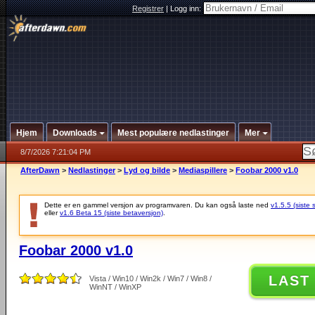
Registrer
|
Logg inn:
Hjem
Downloads
Mest populære nedlastinger
Mer
8/7/2026 7:21:04 PM
AfterDawn
>
Nedlastinger
>
Lyd og bilde
>
Mediaspillere
>
Foobar 2000 v1.0
Dette er en gammel versjon av programvaren. Du kan også laste ned
v1.5.5 (siste 
eller
v1.6 Beta 15 (siste betaversjon)
.
Foobar 2000 v1.0
LAST
Vista / Win10 / Win2k / Win7 / Win8 /
WinNT / WinXP