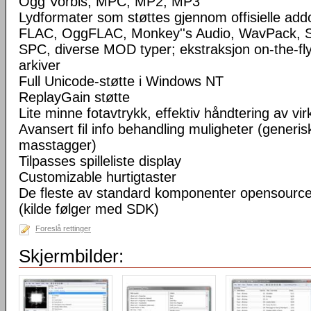
Ogg Vorbis, MPC, MP2, MP3
Lydformater som støttes gjennom offisielle a
FLAC, OggFLAC, Monkey''s Audio, WavPack,
SPC, diverse MOD typer; ekstraksjon on-the-fl
arkiver
Full Unicode-støtte i Windows NT
ReplayGain støtte
Lite minne fotavtrykk, effektiv håndtering av virke
Avansert fil info behandling muligheter (generisk
masstagger)
Tilpasses spilleliste display
Customizable hurtigtaster
De fleste av standard komponenter opensourc
(kilde følger med SDK)
Foreslå rettinger
Skjermbilder: