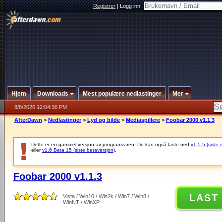
Registrer
|
Logg inn:
Hjem
Downloads
Mest populære nedlastinger
Mer
8/8/2026 12:04:36 PM
AfterDawn
>
Nedlastinger
>
Lyd og bilde
>
Mediaspillere
>
Foobar 2000 v1.1.3
Dette er en gammel versjon av programvaren. Du kan også laste ned
v1.5.5 (siste 
eller
v1.6 Beta 15 (siste betaversjon)
.
Foobar 2000 v1.1.3
LAST
Vista / Win10 / Win2k / Win7 / Win8 /
WinNT / WinXP