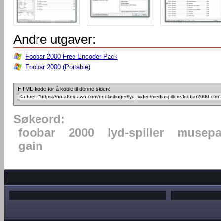
Andre utgaver:
Foobar 2000 Free Encoder Pack
Foobar 2000 (Portable)
HTML-kode for å koble til denne siden:
Søkeord:
foobar
2000
lyd-spiller
musepa
gain