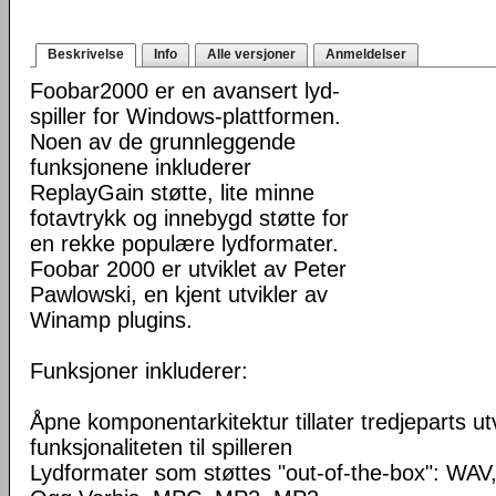
Beskrivelse
Info
Alle versjoner
Anmeldelser
Foobar2000 er en avansert lyd-
spiller for Windows-plattformen.
Noen av de grunnleggende
funksjonene inkluderer
ReplayGain støtte, lite minne
fotavtrykk og innebygd støtte for
en rekke populære lydformater.
Foobar 2000 er utviklet av Peter
Pawlowski, en kjent utvikler av
Winamp plugins.
Funksjoner inkluderer:
Åpne komponentarkitektur tillater tredjeparts ut
funksjonaliteten til spilleren
Lydformater som støttes "out-of-the-box": WA