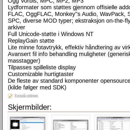
Ogg Vorbis, MPC, MP2, MP3
Lydformater som støttes gjennom offisielle a
FLAC, OggFLAC, Monkey''s Audio, WavPack,
SPC, diverse MOD typer; ekstraksjon on-the-fl
arkiver
Full Unicode-støtte i Windows NT
ReplayGain støtte
Lite minne fotavtrykk, effektiv håndtering av virke
Avansert fil info behandling muligheter (generisk
masstagger)
Tilpasses spilleliste display
Customizable hurtigtaster
De fleste av standard komponenter opensourc
(kilde følger med SDK)
Foreslå rettinger
Skjermbilder: