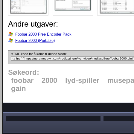
Andre utgaver:
Foobar 2000 Free Encoder Pack
Foobar 2000 (Portable)
HTML-kode for å koble til denne siden:
Søkeord:
foobar
2000
lyd-spiller
musepa
gain