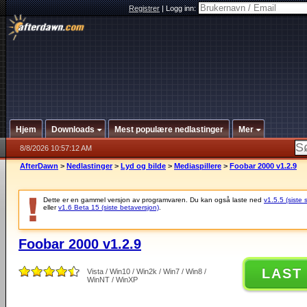
Registrer
|
Logg inn:
Hjem
Downloads
Mest populære nedlastinger
Mer
8/8/2026 10:57:12 AM
AfterDawn
>
Nedlastinger
>
Lyd og bilde
>
Mediaspillere
>
Foobar 2000 v1.2.9
Dette er en gammel versjon av programvaren. Du kan også laste ned
v1.5.5 (siste 
eller
v1.6 Beta 15 (siste betaversjon)
.
Foobar 2000 v1.2.9
LAST
Vista / Win10 / Win2k / Win7 / Win8 /
WinNT / WinXP