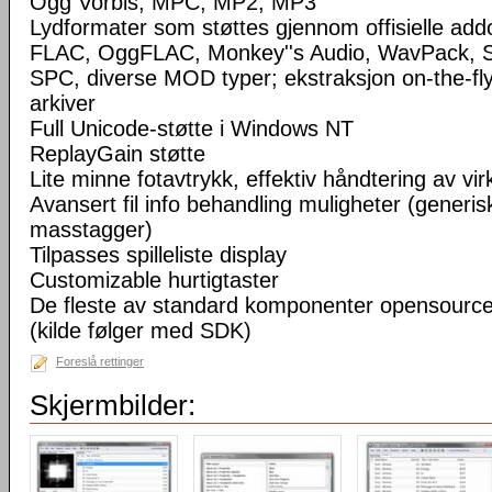
Ogg Vorbis, MPC, MP2, MP3
Lydformater som støttes gjennom offisielle a
FLAC, OggFLAC, Monkey''s Audio, WavPack,
SPC, diverse MOD typer; ekstraksjon on-the-fl
arkiver
Full Unicode-støtte i Windows NT
ReplayGain støtte
Lite minne fotavtrykk, effektiv håndtering av virke
Avansert fil info behandling muligheter (generisk
masstagger)
Tilpasses spilleliste display
Customizable hurtigtaster
De fleste av standard komponenter opensourc
(kilde følger med SDK)
Foreslå rettinger
Skjermbilder: