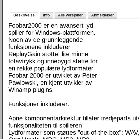
Beskrivelse
Info
Alle versjoner
Anmeldelser
Foobar2000 er en avansert lyd-
spiller for Windows-plattformen.
Noen av de grunnleggende
funksjonene inkluderer
ReplayGain støtte, lite minne
fotavtrykk og innebygd støtte for
en rekke populære lydformater.
Foobar 2000 er utviklet av Peter
Pawlowski, en kjent utvikler av
Winamp plugins.
Funksjoner inkluderer:
Åpne komponentarkitektur tillater tredjeparts ut
funksjonaliteten til spilleren
Lydformater som støttes "out-of-the-box": WA