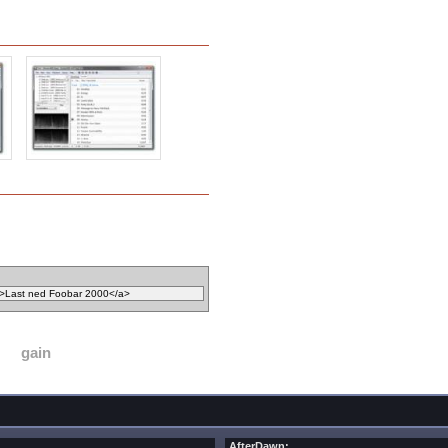
gain
AfterDawn: