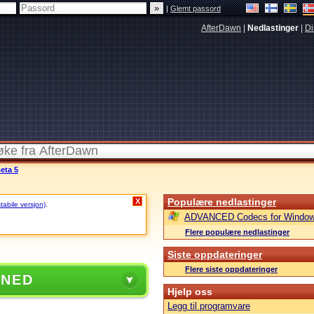
|
Glemt passord
AfterDawn
|
Nedlastinger
|
Di
eta 5
Populære nedlastinger
X
stabile versjon)
.
ADVANCED Codecs for Window
Flere populære nedlastinger
Siste oppdateringer
Flere siste oppdateringer
 NED
Hjelp oss
Legg til programvare