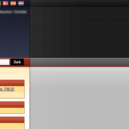
skusjon
|
Nyheter
s 7/8/10