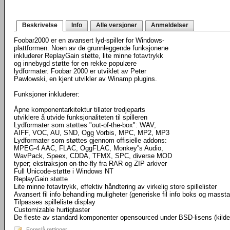
Beskrivelse
Info
Alle versjoner
Anmeldelser
Foobar2000 er en avansert lyd-spiller for Windows-
plattformen. Noen av de grunnleggende funksjonene
inkluderer ReplayGain støtte, lite minne fotavtrykk
og innebygd støtte for en rekke populære
lydformater. Foobar 2000 er utviklet av Peter
Pawlowski, en kjent utvikler av Winamp plugins.
Funksjoner inkluderer:
Åpne komponentarkitektur tillater tredjeparts
utviklere å utvide funksjonaliteten til spilleren
Lydformater som støttes "out-of-the-box": WAV,
AIFF, VOC, AU, SND, Ogg Vorbis, MPC, MP2, MP3
Lydformater som støttes gjennom offisielle addons:
MPEG-4 AAC, FLAC, OggFLAC, Monkey''s Audio,
WavPack, Speex, CDDA, TFMX, SPC, diverse MOD
typer; ekstraksjon on-the-fly fra RAR og ZIP arkiver
Full Unicode-støtte i Windows NT
ReplayGain støtte
Lite minne fotavtrykk, effektiv håndtering av virkelig store spillelister
Avansert fil info behandling muligheter (generiske fil info boks og masst
Tilpasses spilleliste display
Customizable hurtigtaster
De fleste av standard komponenter opensourced under BSD-lisens (kild
Foreslå rettinger