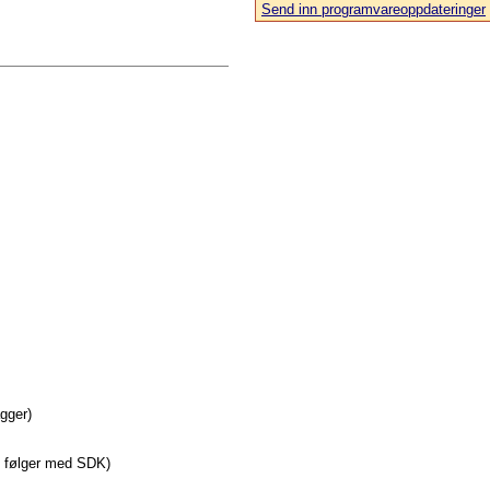
Send inn programvareoppdateringer
agger)
e følger med SDK)