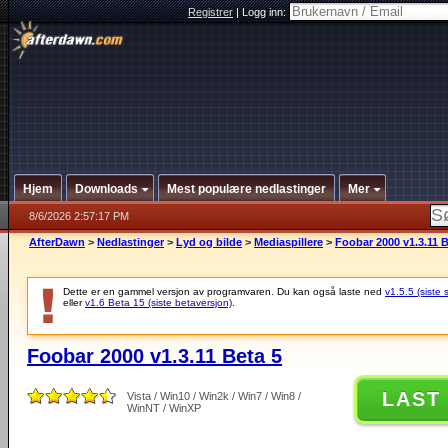
Registrer
|
Logg inn:
Hjem
Downloads
Mest populære nedlastinger
Mer
8/6/2026 2:57:17 PM
AfterDawn
>
Nedlastinger
>
Lyd og bilde
>
Mediaspillere
>
Foobar 2000 v1.3.11 B
Dette er en gammel versjon av programvaren. Du kan også laste ned
v1.5.5 (siste 
eller
v1.6 Beta 15 (siste betaversjon)
.
Foobar 2000 v1.3.11 Beta 5
LAST
Vista / Win10 / Win2k / Win7 / Win8 /
WinNT / WinXP