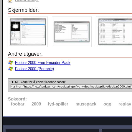
Skjermbilder:
Andre utgaver:
Foobar 2000 Free Encoder Pack
Foobar 2000 (Portable)
HTML-kode for å koble til denne siden:
Søkeord:
foobar
2000
lyd-spiller
musepack
ogg
replay