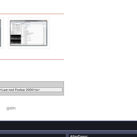
gain
AfterDawn: