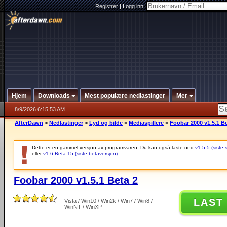
Registrer
|
Logg inn:
Hjem
Downloads
Mest populære nedlastinger
Mer
8/9/2026 6:15:53 AM
AfterDawn
>
Nedlastinger
>
Lyd og bilde
>
Mediaspillere
>
Foobar 2000 v1.5.1 Be
Dette er en gammel versjon av programvaren. Du kan også laste ned
v1.5.5 (siste 
eller
v1.6 Beta 15 (siste betaversjon)
.
Foobar 2000 v1.5.1 Beta 2
LAST
Vista / Win10 / Win2k / Win7 / Win8 /
WinNT / WinXP